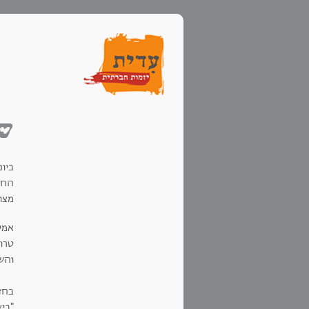
של
ביום ראשון 6/5
החז
מצור
אמש
טרו
והשי
בחז
"ביצ