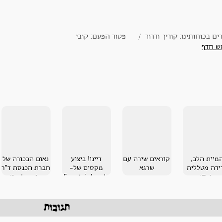
ים בכוחותינו: קורין ודרור / פטור הפעם: קובי
ש הדף
מיית הלב,
קוראים שירה עם
דיינו! ביצוע
נאום הבכורה של
ידה מטללית
שרגא
מקסים של-
חברת הכנסת ד"ר
שביט
Fountainheads
רות קלדרון
תגובות