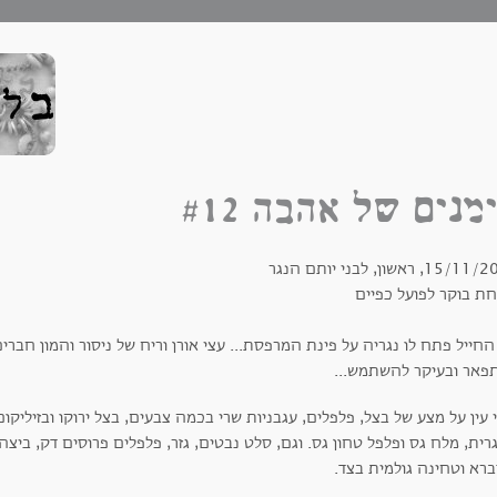
מנים של אהבה #12
15, ראשון, לבני יותם הנגר
חת בוקר לפועל כפיים
החייל פתח לו נגריה על פינת המרפסת... עצי אורן וריח של ניסור והמון חב
פאר ובעיקר להשתמש...
 עין על מצע של בצל, פלפלים, עגבניות שרי בכמה צבעים, בצל ירוקו ובזיליק
רית, מלח גס ופלפל טחון גס. וגם, סלט נבטים, גזר, פלפלים פרוסים דק, בי
ברא וטחינה גולמית בצד.