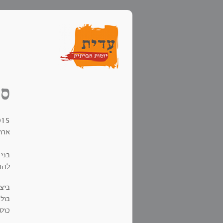
סי
/11/2015
ארו
בני 
להת
ביצי
בולג
כוס