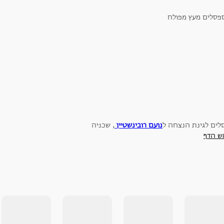
לים לגינת הנצחה ל
נועם רובינשטיין
, שכניה
ש הדף