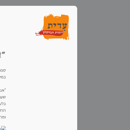
"ו
ספר
במסע
"אני
שעוד
בלעד
החכ
ומת