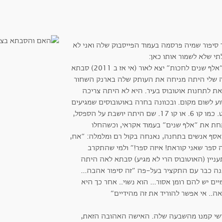
ד סיפור שמיה פרסמה בעמוד הפייסבוק שלה ואני לא
תי שלא לשמור אותו כאן:
כש״אלף שנים לחכות״ יצא לאור (אי אז ב 2011) סבתא
 שלי היתה מניחה את העותק שלה בארנק השחור
צאת לתחנות אוטובוס בעיר. היא לא היתה צריכה
וע לשום מקום. ובכוונה בחרה באוטובוסים שמגיעים
מעט. כמו קו 6. או קו 17. שם היתה יושבת על הספסל,
חת את ״אלף שנים״ בעמוד אקראי, וכשהחלו
אסף אנשים בתחנה, נאנחה בקול רם ומלמלה: ״אח,
ה ספר שאני קוראת! איזה ספר!״ ולמי שהתקרב
עניין (האוטובוס הרי לא מגיע) סבתא לאה היתה
נה כבר עם התקציר בעל-פה ״זה סיפור אהבה...
ים יש להם רומן אסור... הוא נשוי.. אחר כך היא
ה.. אי אפשר להוריד את זה מהידיים״
שי קמנו מהשבעה שלה. האישה האהובה הזאת,