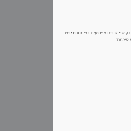
 רישומו ורשמיו. כ-27 אישה ואיש נכחו בו, שני גברים מפתיעים בפיתחו ובסופו
א סיכמה: