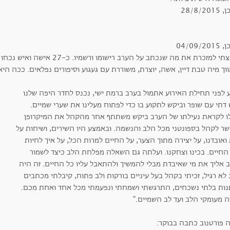
28/8/20
04/09/20
קיבצתי למזכרת את מה שנכתב על הערב
וך מיה טבת דיין, אשה, יוצרת, משוררת עם געגוע וסיפורים נפלאים. ככה הי
ע לפני תחילת האירוע אתמול בערב ברמת ישי, נכנס לחדר היפה שלנו
דתי עם שופר וביקש לתקוע בו כדי לפתוח מעלינו את שערי שמיים.
לו לקראת נעילתו של הערב ביקש משתתף אחר מהקהל את המיקרופן
 שר לקהל בספונטני מכל הלב והנשמה. ובאמצע היו השירים, ושיחות על
ואובדנו, על יצירה מתוך הצער, על החיים למרות הכל, על איך לחיות
החיים. בכינו וצחקנו. ועלתה גם השאלה מפלחת הלב כיצד לשמור
ב אליך את מי שאיבדת מבלי להמשיך ולהתאבל עליו כל החיים. זה היה
לא רגיל, זכיתי בקהל בעל עיניים בורקות ולב פתוח, קיבלתי מכתבים
נות בלתי נשכחים, התרגשתי ושמחתי ונפעמתי מכל אחד ואחת מכם.
ה מעומקי הלב ועד לב השמיים."
ה פורטנוב כתבה בבוקר: