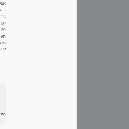
בכלל
בין 
הבית
העו
מי 
לרא
זה 