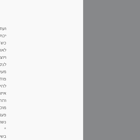
ועו
יכול
לאה
ויו
לנס
פות
להי
איז
והת
מוכ
פעמי
נשוא
*
בשי