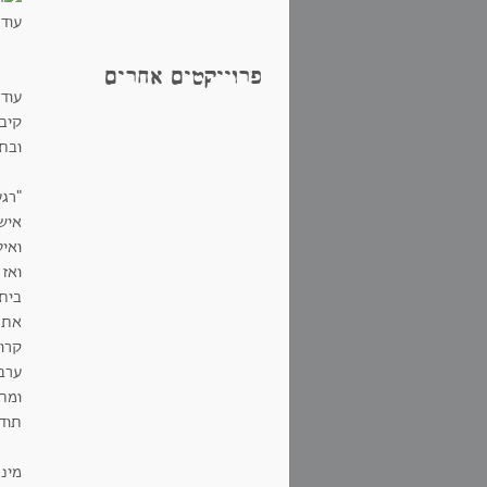
עודכן, 15
פרוייקטים אחרים
עודכן, 15
ובתו
"רג
איש 
ואי
ואז
בית 
את 
קרו
ערב 
ומת
תוד
מינ