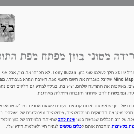
ידה מטוני בוזן מפתח מפת התו
באפריל 2019 הלך לעולמו טוני בוזן, Tony Buzan. ל
Mind Map
שקיבל בעברית את השם השגוי מפת חשיבה ונקרא בעבודתי,
מפת
ים, משקפות את התודעה שלהם, שיש בה, בנוסף למידע גם חלקים רבים נסתרי
ח, ומאפשרות להם שיחרור והנכחה ויזואלית מאורגנת.
וח של בוזן יש אמהות ואבות קדומים העונים לשמות אחרים כמו "שמש אסוציאצ
כלי ועיגן את החיזוקים הפיסכולוגיים, פיזיולוגיים ונוירולוגיים של פעולתיו
כת על רוב הכללים שפרשה בפני
עינת להב
שהייתה תלמידתו של בוזן ומלמדת
ות בקשיבות
ומחברת אותם ל
כלים נוספים
לנסיון חיי ולעולמות הידע שלי.