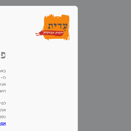
פר
ה-
אנש
השט
לפית
את ה
נסמ
אמנ