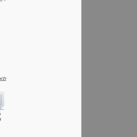
- א
לרא
ק
ח