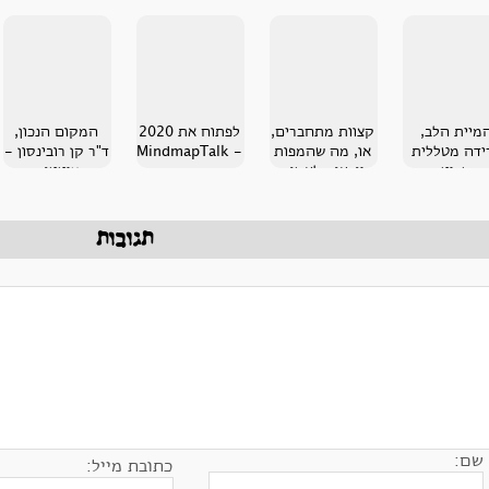
מיית הלב,
קצוות מתחברים,
לפתוח את 2020
המקום הנכון,
ידה מטללית
או, מה שהמפות
- MindmapTalk
ד"ר קן רובינסון -
שביט
יודעות לעשות
ציטטות
תגובות
שם:
כתובת מייל: