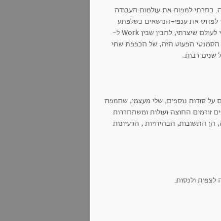
ה. בחרתי למפות את עולמות העבודה
, בחרתי במילה האנגלית וכתבתי בגדול Work. התחלתי לפרוס את ענפי-הנושאים כשלפתע
עצרתי. הויזואליות שלפני גרמה לי לראות את הקרבה בין העבודה שמצאתי לעצמי לעולם שיצרתי, להבין שבין Work ל-
לך הסמנטי הפעוט הזה, של הכפפת שתי
 על סודות נוספים, שלי מעצמי, שהמפה
ם זורמים החוצה ועולות ומשתחררות
הן התשובות, הבהירויות , הרעיונות
 לצפות ולנסות.