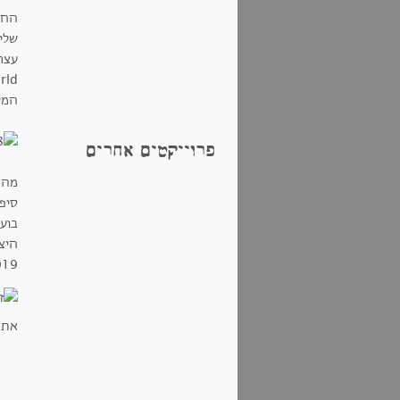
החו
המילים Work&World למעיין מילה חדש
פרוייקטים אחרים
מה 
סיפ
בוע
היצי
019
את 