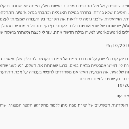
וייה שחוויתי, אל מול התהוות המפה הראשונה שלי, הייתה של שחרור והקל
שלי, ומסיבה שלא ברורה
World, יש שונות של שתי אותיות בלבד. לקחתי דף נקי והתחלתי מחדש. המה
ה אחת, עזר לי לפצח ולשחרר מועקה של שנים רבות.
בדיוק קרה לי שם, על זה נדבר פנים אל פנים בהקדמה לתהליך שלך ואספר גם
רה לי. דמיינו אמבטיית מלאה במים. ברגע שפתחת את הפקק, רגע לפני שהמי
ות של אויר. את הבועות האלו אנו משחררים לחפשי בעבודה על מפת התודעה, 
רתיים, שהיו כלואים במוחינו.
10/2
העקרונות הפשוטים של יצירת מפה ניתן ללמוד מהסרטון הקצר המצורף. שווה