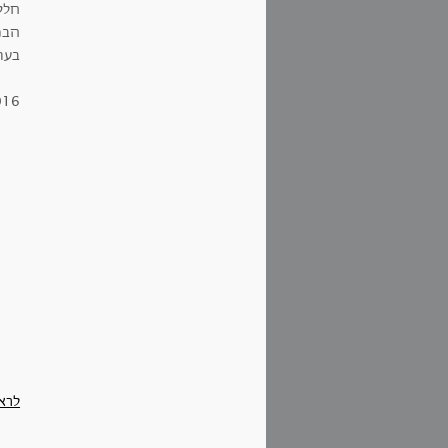
חלק
הבנ
בעת
016
לרא