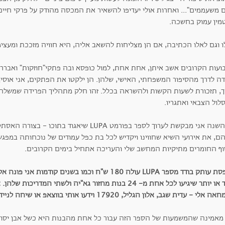
ם משעממים"... ואחרות אולי יעדיפו להשאיר את המכסה מהודק על פרקי חי
מין עמוק בחשכה.
ו וגם לאלו הכתיבה, אם הן מצליחות להשאב אליה, היא חוויה מזככת ומעצי
ועות הקרובים אשב איתן, אחת אחת, למול כופסא ובה פתקי"חוזקות" ואברר י
ה לדרך מהסיפור המשפחתי, האישי, שלהן. הן ילקטו את הפתקים, אני אוסיף או
ך, תזכורת לשעות הקשות ולהשראה בכלל. זהו חלק מתהליך הפרידה שמשלח או
לול הצבאי ואתגריו.
גם השנה אני מבקשת לערוך לספר בפורמט LUPA שיאגו
ם, את אירועי השיא שחווינו ויקדיש לכל בת כפל עמודים של נוכחותה במפגש
וף החומרים מתיקיות המחשב שלי והעריכה אתחיל בימים הקרובים.
הדפסת עותק בודד מספר LUPA עולה 180 ש"ח וכמו בשנים 
אחד או יותר שיגיעו לכל אחת מ- 24 בנות מחזור גא"יה ולשתי ה
לי - עדית שגב, אלון הגליל, 17920 וידעו אותי בווצאפ או שיחה לנייד 050-2008212.
 מאמינה שהמשמעות של הס
פר הזה עבור כל אחת מהבנות היא כשל אבן יסוד ל