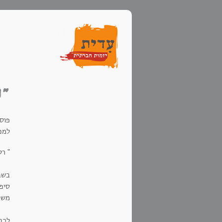
"ר
פוס
למנה
" רק
בשב
סיפו
משי