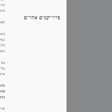
חיי
להט
פרוייקטים אחרים
לאל
בשב
כציד
לדר
המס
עליה
איס
בהמחאה א
אני