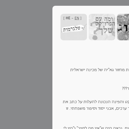
]
HE
-
EN
[
 מחזור גא"יה של מכינה ישראלית
???
קט והפינה הנכונה להעלות על כתב את
רכים, אבני יסוד וסיפור משפחתי. זו
לחלק מן הבנות נראה היה ש"אין מה לספר" ו"היו לי