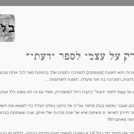
ק על עצמי לספר ידעתי"
ט זה הוא הזמנה [מנומקת] לתמיכה כספית שלך בהפקת ספר לכל אחת מבנות
יגות, המכינה בה אני פועלת. הזמנה לשותפות....
 על עצמי לספר ידעתי" כתבה רחל המשוררת, ואולי גם זה לא פשוט כלל ועיקר
וע שעבר נאספו בנות מחזור גא"יה אל ביתנו באלון הגליל כדי למצוא את הש
ר חייהן האישי. זו משימת שיא של שנת מכינה שלי איתן, שנה שעוסקת בברור ע
מה מאתגרת!!!
לכתוב את סיפור חיי בגיל 18 זו הזמנה לעשות מעיין סיכום ביניים- 