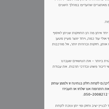
ים מאתגרים שהעדיפו במהלך השנים
מה.
חד איתן מה הן החוזקות שניתן לאסוף
לי עוד כמה, ויחד יווצר מעיין מטען
תן, חזקות וברורות יותר, אל מורכבות
ד בתוכו - בצורה האסתטית ביותר - את הנושאים שעברנו
י דיבור פשוט ובדרכי תרבות. את עבודת
קודמות אני פונה אליכן/ם לקחת חלק בנתינה זו ולממן עותק
מדריכות שלהן. את התרומה אנו שלחו או העבירו
בניין יציב וחזק ומי יתן ונזכה לקחת