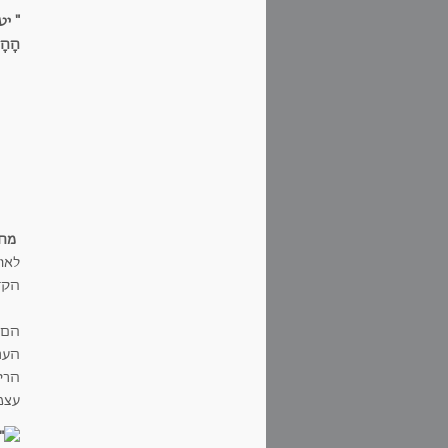
" יט 
הָהָר
מחשב
הקד
הם 
הער
הרי
עצמו