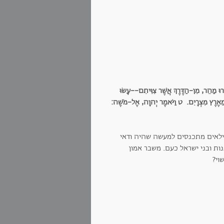
ּ מַהֵר, מִן-הַדֶּרֶךְ אֲשֶׁר צִוִּיתִם--עָשׂוּ
ךָ מֵאֶרֶץ מִצְרָיִם.
ט וַיֹּאמֶר יְהוָה, אֶל-מֹשֶׁה:
גילאים מתכנסים למעשה שהיה ודאי
ות ובני ישראל כעם. משבר אמון
וי?