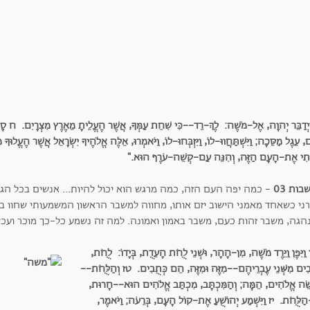
ַיְדַבֵּר יְהוָה, אֶל-מֹשֶׁה: לֶךְ-רֵד--כִּי שִׁחֵת עַמְּךָ, אֲשֶׁר הֶעֱלֵיתָ מֵאֶרֶץ מִצְרָיִם.
ח סָרו
 עֵגֶל מַסֵּכָה; וַיִּשְׁתַּחֲווּ-לוֹ, וַיִּזְבְּחוּ-לוֹ, וַיֹּאמְרוּ, אֵלֶּה אֱלֹהֶיךָ יִשְׂרָאֵל אֲשֶׁר הֶעֱלוּ
תִי אֶת-הָעָם הַזֶּה, וְהִנֵּה עַם-קְשֵׁה-עֹרֶף הוּא."
ות 03
- כמה יפה העם הזה, כמה מרגש הוא יכול להיות... אנשים בכל ה
ני כשאחד מאמני הישוב יזם אותו, מחווה למשבר הראשון המשמעותי שחוו בנ
הגה, משבר זהות כעם, משבר באמון ואמונה. למה זה נשמע כל-כך מוכר ועכש
וַיִּפֶן וַיֵּרֶד מֹשֶׁה, מִן-הָהָר, וּשְׁנֵי לֻחֹת הָעֵדֻת, בְּיָדוֹ: לֻחֹת,
בִים מִשְּׁנֵי עֶבְרֵיהֶם--מִזֶּה וּמִזֶּה, הֵם כְּתֻבִים. טז וְהַלֻּחֹת--
ֵׂה אֱלֹהִים, הֵמָּה; וְהַמִּכְתָּב, מִכְתַּב אֱלֹהִים הוּא--חָרוּת,
ַלֻּחֹת. יז וַיִּשְׁמַע יְהוֹשֻׁעַ אֶת-קוֹל הָעָם, בְּרֵעֹה; וַיֹּאמֶר,