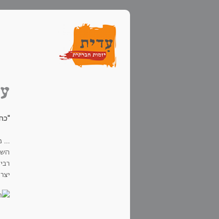
עג
"כה ו
...
השנ
רבי
יצר