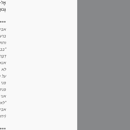
אֶל-מ
גְּבו
***
אבי 
ברע
והוס
"בבק
דִבֵ
אנא
לא 
על ר
פני
פניו
אני
"לא
אבי 
(יהוד
***