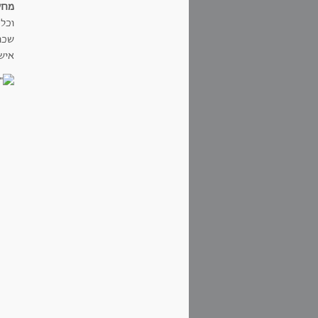
מחשב
וכל
שכו
אישי