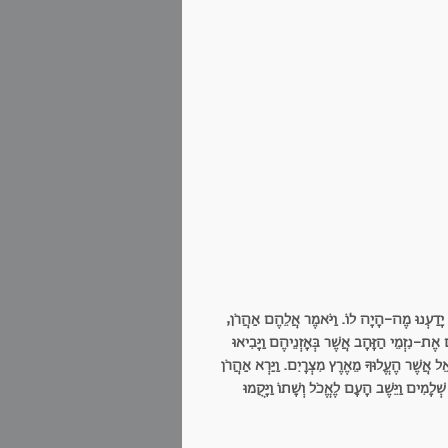
 יָדַעְנוּ מֶה-הָיָה לוֹ. וַיֹּאמֶר אֲלֵהֶם אַהֲרֹן,
ם אֶת-נִזְמֵי הַזָּהָב אֲשֶׁר בְּאָזְנֵיהֶם וַיָּבִיאוּ
רָאֵל אֲשֶׁר הֶעֱלוּךָ מֵאֶרֶץ מִצְרָיִם. וַיַּרְא אַהֲרֹן
וּ שְׁלָמִים וַיֵּשֶׁב הָעָם לֶאֱכֹל וְשָׁתוֹ וַיָּקֻמוּ