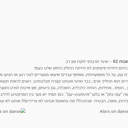
ות 02
- שינוי תרבותי לוקח זמן רב.
כהיום דחיית סיפוקים לא הייתה החלק החזק שלנו כעם!
ת עם, על כל משמעויותיו, מאוסף עבדים שיצאו ממצריים לפני רגע או הגיעו מ
רים הוא תהליך ארוך, כבד ואיטי ואנחנו קצרה סבלנותינו. רוצים לראות תוצ
..הופס...אחידות, רווחה כלכלית, השכלה, גם ביטחון, זמן איכות לפרט ותוצר 
ה "עם-בזק" או בלעז "אינסטנט-עם". כמו תמיד יש פער בין המרקטינג לדליב
ירות, משה, הבטיח. שנחכה?? מה פתאום! אנחנו לא פריירים!!! אותנו לא 