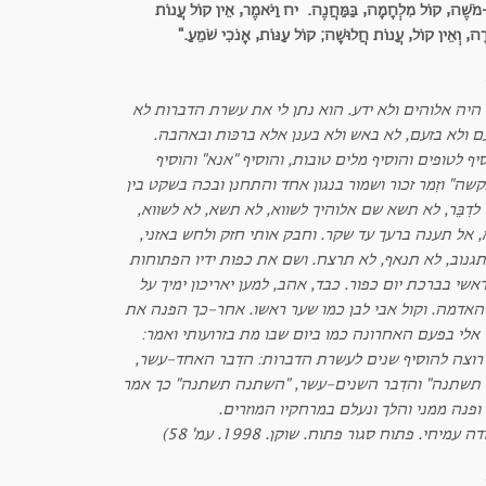
ֹשֶׁה, קוֹל מִלְחָמָה, בַּמַּחֲנֶה. יח וַיֹּאמֶר, אֵין קוֹל עֲנוֹת
ּרָה, וְאֵין קוֹל, עֲנוֹת חֲלוּשָׁה; קוֹל עַנּוֹת, אָנֹכִי שֹׁמֵעַ."
היה אלוהים ולא ידע. הוא נתן לי
את עשרת הדברות לא
ם ולא בזעם, לא באש ולא בענן אלא ברכּות ובאהבה.
יף לטופים והוסיף מלים טובות, והוסיף "אנא" והוסיף
שה" וזִמר זכור ושמור בנגון אחד והתחנן ובכה בשקט בין
ּר לדִבֵּר, לא תשא שם אלוהיך לשווא, לא תשא, לא לשווא,
, אל תענה ברעך עד שקר. וחבק אותי חזק ולחש באזני,
תגנוב, לא תנאף, לא תרצח. ושם את כפות ידיו הפתוחות
אשי בברכת יום כפור. כבד, אהב, למען יאריכון ימיך על
 האדמה. וקול אבי לבן כמו שער ראשו. אחר-כך הפנה את
 אלי בפעם האחרונה כמו ביום שבו מת בזרועותי ואמר:
 רוצה להוסיף שנים לעשרת הדברות: הדִבר האחד-עשר,
 תשתנה" והדִבר השנים-עשר, "השתנה תשתנה" כך אמר
ופנה ממני והלך ונעלם במרחקיו המוזרים.
ה עמיחי. פתוח סגור פתוח. שוקן. 1998. עמ' 58)