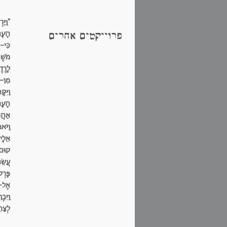
"וַיַּר
הָעָ
פרוייקטים אחרים
כִּי-
מֹשֶׁ
לָרֶד
מִן-
וַיִּקָ
הָעָ
אַהֲר
וַיֹּא
אֵלָי
קוּם
עֲשֵׂ
פָּרְק
אֶל-אַ
וַיִּב
לְצַח