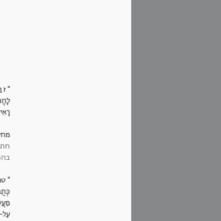
" ז ו
לָהֶם,
רָאִי
מחשב
חתר
בהנ
" טו 
כְּתֻ
מַעֲש
עַל-ה