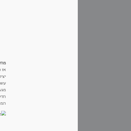
מחשב
אז 
יציר
עשו
מגע.
חדש
המכ