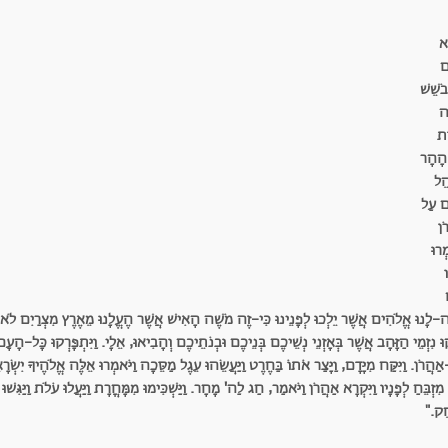
ְא
ם
בֹשֵׁשׁ
ה
ֶת
הָהָר
ּהֵל
ם עַל
ֹן
מְרוּ
ו
ה-לָנוּ אֱלֹהִים אֲשֶׁר יֵלְכוּ לְפָנֵינוּ כִּי-זֶה מֹשֶׁה הָאִישׁ אֲשֶׁר הֶעֱלָנוּ מֵאֶרֶץ מִצְרַיִם לֹא
וּ נִזְמֵי הַזָּהָב אֲשֶׁר בְּאָזְנֵי נְשֵׁיכֶם בְּנֵיכֶם וּבְנֹתֵיכֶם וְהָבִיאוּ, אֵלָי. וַיִּתְפָּרְקוּ כָּל-הָעָ
הֲרֹן. וַיִּקַּח מִיָּדָם, וַיָּצַר אֹתוֹ בַּחֶרֶט וַיַּעֲשֵׂהוּ עֵגֶל מַסֵּכָה וַיֹּאמְרוּ אֵלֶּה אֱלֹהֶיךָ יִשְׂ
ֶן מִזְבֵּחַ לְפָנָיו וַיִּקְרָא אַהֲרֹן וַיֹּאמַר, חַג לַה' מָחָר. וַיַּשְׁכִּימוּ מִמָּחֳרָת וַיַּעֲלוּ עֹלֹת וַיַּגִּשׁ
ֵק."