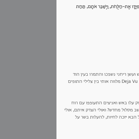
מִיָּדָו אֶת-הַלֻּחֹת, וַיְשַׁבֵּר אֹתָם, תַּחַת
עשן ריחני נשפכו והתמרו בעין הוד
לאור השמש השוקעת על הים הניבט מול בתי האבן הקסומים. תחושה מוזרה של Deja Vu מלווה אותי בין צלילי התופים
ק עלו באש ואניצים התעופפו עם רוח
ב מסלול מחדש? ואולי הצדק איתם, אולי
 הבא יזכה לחיות, להעלות בשר על