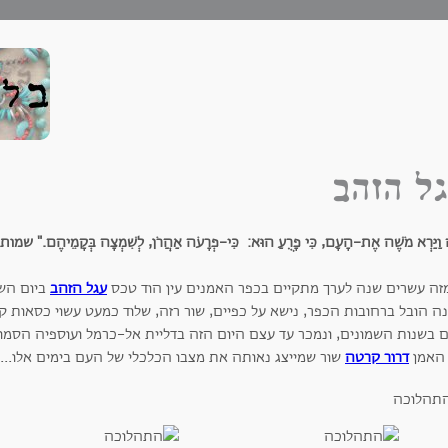
ל הזהב
ַיַּרְא מֹשֶׁה אֶת-הָעָם, כִּי פָרֻעַ הוּא: כִּי-פְרָעֹה אַהֲרֹן, לְשִׁמְצָה בְּקָמֵיהֶם." שמו
 מזה עשרים שנה לערך מתקיים בכפר האמנים עין הוד טכס
עגל הזהב
ביום הש
ה הובל ברחובות הכפר, נישא על כפיים, שור רזה, שלוד כמעט עשוי כסאות 
ם בשנות השמונים, ונמכר עד עצם היום הזה בדליית אל-כרמל ועוספיה הסמוכו
 האמן
דרור קרטה
שור שמייצג נאותה את מצבו הכלכלי של העם בימים אלו...