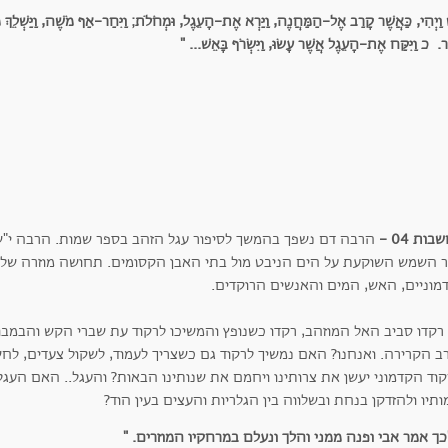
וַיְהִי, כַּאֲשֶׁר קָרַב אֶל-הַמַּחֲנֶה, וַיַּרְא אֶת-הָעֵגֶל, וּמְחֹלֹת; וַיִּחַר-אַף מֹשֶׁה, וַיַּשְׁלֵךְ 
. כ וַיִּקַּח אֶת-הָעֵגֶל אֲשֶׁר עָשׂוּ, וַיִּשְׂרֹף בָּאֵשׁ... "
ות 04 -
הרבה דם נשפך בהמשך לסיפור עגל הזהב בספר שמות. הרבה י"ש ו
מוניים, האש, המים והאנשים הרוקדים.
רקדו סביב האל המוזהב, רקדו כשנופץ והמשיכו לרקוד עת שברי הקש והבמבו
ב הקרירה. ואנחנו? האם נמשיך לרקוד גם כשצריך לעמוד, לשקול צעדים, לחש
קוד הקדמוני יעשן את צרותינו ויחמם את שנותינו הבאות? והעגל.. האם העגל
תיו ולהזדקן בנחת ובשלווה בין הגלריות והעצים בעין הוד?