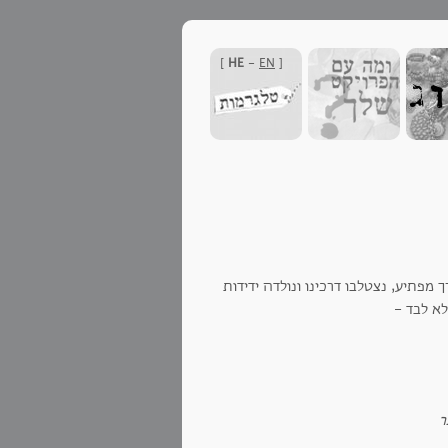
]
HE
-
EN
[
מפתיע, נצטלבו דרכינו ונולדה ידידות
לא לבד -
ר