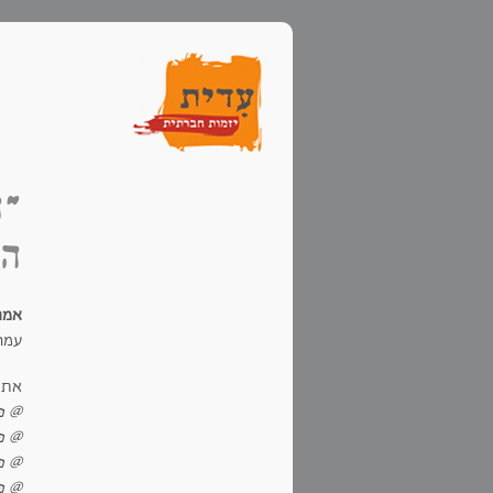
"ה
הק
אמר
עמוק
את 
@ פ
@ פ
@ פ
@ פ