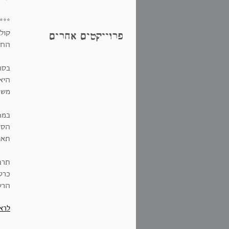
***
קולנ
פרוייקטים אחרים
החלט
בסר
היא
משפ
במפ
הסר
תאו
תרבות ב#חיפ
כרטיס 90שח במזו
הרשמה 
לרא