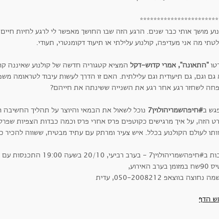
***********************
וע מושך אותי כבר שנים. הרגע הזה שבו החושך מאפשר לי לרגע לחיות חיים ש
תי מה אני מעדיפה, קולנוע עלילתי או תיעוד דקומנטרי, תעודי.
טו
"התאונה", אמרי קדוש-דקל
המציא קטגוריה חדשה של קולנוע שאיננה קולנו
 גם וגם, גם תיעודית וגם עלילתית. האם זו הדרך לעשות עיבוד לטראומה משפ
חה לשחזר רגע אחר רגע את השנייה ששינתה את חייהם?
גש ב
#חיפהשמריהולוין7
נוכל לשאול את הבמאי והיוצר על תהליך החשיבה ו
ט הזה, על איך מרגישים כקוטפים פרס אחרי פרס וכמה כבדות הצפיות שפרסי
ותו לעולם הקולנוע בכלל. איש צעיר ומרתק עם עתיד מבטיח, ששווה להכיר כ
השמריהולוין7 - בערב רביעי, 20/10 בשעה 19:00 התכנסות עם כוס יין ונישנושים,
מן בערב האירוע,
נחוצה בווצאפ 050-2008212, עדית
ש הדף