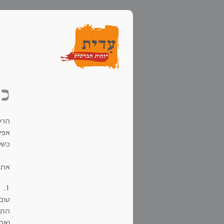
כש
הרש
אפיל
כשע
את,
1.
טוב 
התפ
ואת,