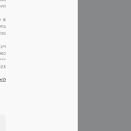
היו
6. שדה מוריק רק [!!!] אחרי הגשם
בחלק
נובט
דיב
כמו
***
023
לרא