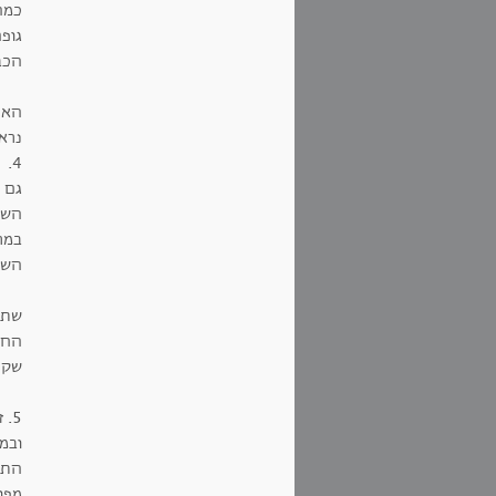
כמה
הכבו
האם
נראה
4.
גם א
השת
במר
השח
שתפי
החלמ
שק 
5. זה הגיל
ובמ
התמ
מפו