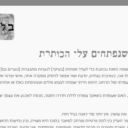
נפתחים עלי הכותרת
ומה הזאת נכתבת כדי לעודד אמהות [בעיקר] לנערות מתבגרות [ונערים גם] בר
ו אני, כנאיבית נצחית, יודעת שאי אפשר להסיק ממקרה אחד, אישי ופרטי אל 
מדתי מול הרחוב ההוא הייתי שמחה לפגוש מילים אופטימיות כאלו או אחרו
 האם שעומדת כשאזנך צמודה לדלת חדרה הסגור, מנסה לשכנע את עצמך שהכל
את עושה. אין יותר מדי דאגה בגיל הזה.
ר העדין בין לתת פרטיות ומרחב למשבר בתוכו היא מצויה, ובין נחיצות הדא
 יושבת ותופרת בו תכים חדשים, מעוקמים, מהוססים. אני יודעת, ישבתי שם. א