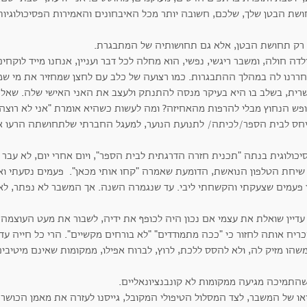
ושת הבטן שלך, שלכם, חשובה יותר מכל האיבחונים והאמירות הפסיכולוגיות
 רק תחושת הבטן, אלא גם תחושותיה של המתבגרת.
לדה חולה, ומשבר ריגשי, נפשי, הוא מחלה לכל דבר ועניין, אנחנו מייד לוק
ררנו לה במהלך ההתבגרות. כמו רצועה של כלב עם לחצן שמחזיר את מי ש
רית, בשלב בו היא בעיקר מנסה להתנתק ולעצב את האני האישי שלה. שאל
פש הנחוץ מבלי להרפות מהאחיזה? ומה לעשות כשהיא אומרת "אני לא רוצה, 
חס לבית הספר/לכיתה/ לתנועת הנוער, למעגל החברתי שלתחושתה הרעו 
יכולוגית בנתה "תכנית חזרה הדרגתית לבית הספר", ויום אחרי יום, לא עבר 
שיחת הטלפון הנואשת, הדומעת שאמרה "קחו אותי מכאן". פעמים נסעתי ואספ
ו פעמים שצעקתי והקשחתי ליבי. עד שנגמרה השנה. אך המשבר לא נפתר, לא 
 עדיין שואלת את עצמי אם נכון היה לכופף את ידיה, לשבור את מעט העוצמה
ריח אותה לחזור כי "ככה מתמודדים" "לא בורחים מקשיים". הרי כל חייה עד 
שהו מזיק לה, ולא להסס ללכת, לרוץ, לברוח אפילו, ממקומות שאינם מיטיבי
שהתמיכה מגיעה ממקומות לא קונבנציונאליים.
או של המשבר, לצד המסלול הטיפולי המקובל, גייסנו לעזרה את מאמן הכושר 