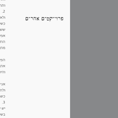
ותח
2.
ולא
פרוייקטים אחרים
כשי
ששח
אפש
החו
מתי
הפס
את 
והי
אני
ולהכ
כשמ
3.
יש 
בשי