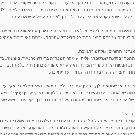
 פעמים בשבוע, ומפתח הבית קורא לעברה, בקול בס בטון פיקודי "אני בחוץ,
י שלה, שהיה קורע את ליבי, ענה לי ברוך "אני נמנע מלפגוש את עיניה".
 היא חזרה מחוייכת? לא! אבל אנחנו המשכנו להאמין שהאימונים והיציאה מ
 לי היום ממרחק הזמן, בתוך כל הבילבול שחוותה, צייתה לאיזה קול פנימי ל
נחנו, ההורים, נזקקנו לתמיכה.
תפתי בסדנה שנרשמתי אליה, שעיקר הנוכחות בה היו מרפאות באמנות. בד
חב הבטוח של הסטודיו הפתוח, היה קריא מאוד לנוכחות והן, כל אחת בדרכה
רור והפריקה שלי מהחרדה הגדולה שהייתי בה.
. את מי שמתאים לך, במינון שנכון לך ולצד המאזין. השיתוף לא רק מקל על 
ה של אחרות. וגם עצות לרוב. לא תמיד קל לעמוד בפרץ ועדיין עדיף להוציא ו
של אבנים. כל אבן שתניחו למשמרת אצל מי מחברותיכן תקל את המשא שעל 
קרים רבים אירועים של גיל ההתבגרות עוברים ונעלמים ואינם משאירים עקבו
רה, תהליך כואב. כל הבקיעות בטבע מלוות בכוח, בסדיקה, בפציעה. חשבו 
רר אותו, על אפרוח הסודק בכוח מקורו את קליפת הביצה הסוגרת עליו או ע