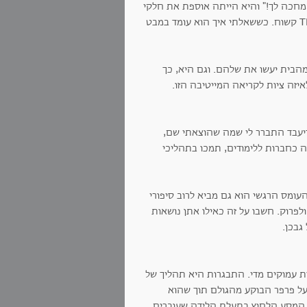
 מחכה לך!" והיא הייתה אוספת את חלקי
גופה השמוטים, המרוקנים מכוח, ויוצאת אחריו לגינה במרחב הציבורי לאימון TRX קשוח. כששאלתי איך הוא עומד במבט
הבית יעשו את שלהם. וגם היא, כך
איזה ציות לקריאה המייטיבה הזו.
יעבד התברר לי שמה שהוצאתי שם,
 כחברות ללימודים, תמכו בתהליכי
העומס הרגשי הוא גם מביא לרוב סיפורי
לפרוק. חשבו על זה כאילו אתן נושאות
גבכן.
ת עמוקים מדי. התבגרות היא תהליך של
על פרפר הבוקע מהגולם תוך שהוא
ל המסע הלחוץ בתעלת הלידה שעוברים