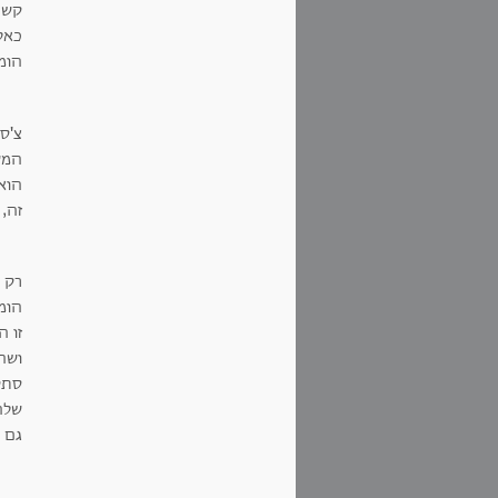
קשר
כאל
הומ
צ'ס
המשפ
הוא 
זה,
רק 
הומו
זו ה
ושהי
סתיר
שלהי
גם צ