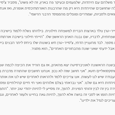
 משלהם עם היהדות, שלפעמים ובעיקר פה בארץ, זה לא פ
ה שחושבים שהיהדות היא רק מה שהרבנות האורתודוכסית אומרת, ואז אנחנו
ואים ולסביות, שמודרים ומופלים מהממסד הרבני הרשמי".
ייר-טרן נולד בארצות הברית למשפחה חילונית. בילדותו נשלח ללמוד בישיבה
חתית, לדבריו, שם נבנה הארון הראשון שלו. "הייתי חילוני בישיבה אורתודו
מספר. לבד מהעניין הדתי, צ'סייר-טרן חש בשונות שלו ביחס ליתר הבנים בישי
 אבל ידעתי שאני שונה מהבחורים האחרים", הוא מסגיר.
בשנה הראשונה לאוניברסיטה יצא מהארון, אז גם הוריד את הכיפה לכמה שני
סקסואליים חטא. "אני חושב שזה לא נכון. אנחנו חושבים שהתורה מדברת בשח
עבודה שיש לנו לעשות. אנו צריכים ללמד ולהראות לאחרים שיש לנו את אותה
הדות היא גם שלנו. "אני נבראתי בצלם אלוהים ואני חי חיים קהילתיים ומסור
ה בין זה לבין זהותי המינית. להפך, זה מסייע לי להיות יהודי טוב יותר. "הת
ות הומו או לסבי זה בושה אלא להפך, להיות גאה בחיינו ולעזור לאחרים, וגם
ריכים לגדל את ילדינו".