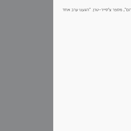
", מספר צ'סייר-טרן. "הגענו ערב אחד