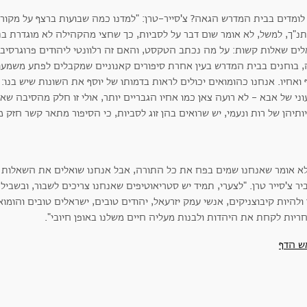
לומדים בבית המדרש הגאה?
צ'סייר-טרן: "למדנו כמה שבועות ברצף על מקורו
נ"ך, למשל, לא אומר
שום דבר על לסביות, כך שחצי מהקהילה לא מוגדרת בת
לים שאלות קשות: על מה נכתב הטקסט, והאם זה רלוונטי ליהודים פרוגרסיבי
, בוחנים בבית המדרש בעין אחרת סיפורים קאנוניים שמקבלים לפתע משמעות
 ואחיו. אנחנו כהומואים יכולים לראות בדמותו של יוסף את השונות שיש בנו:
ני של אבא - לא רועה צאן כמו אחיו הגבריים יותר, אולי זו חלק מהסיבה שאח
ותיהן של רות ונעמי, יש שרואים בהן זוג לסביות, כי הסיפור מתאר קשר חזק מ
לא אומר שאנחנו שמים בפח את כל התורה, אבל אנחנו שואלים את השאלות ול
ר צ'סייר טרן. "לצערי, תמיד יש סטריאוטיפים שאנחנו צריכים לשבור, ובשביל 
ולהיות קיבוצניקים, אנשי עמק יזרעאל, יהודים טובים, ישראלים טובים והומוא
ריות לקחת את היהדות ולבנות מעליה חיים משלנו באופן חיובי".
ש הדף