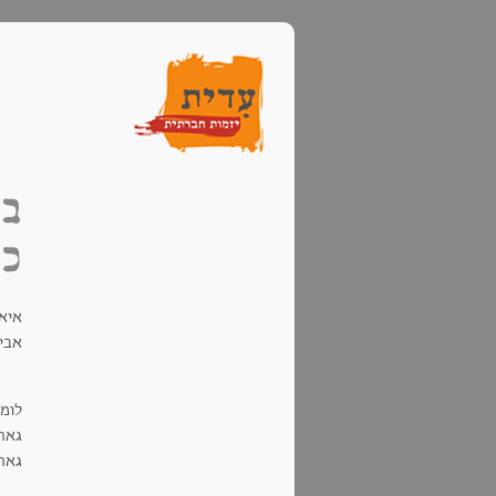
בי
כת
איאן
אביב
לומ
גאה,
גאה