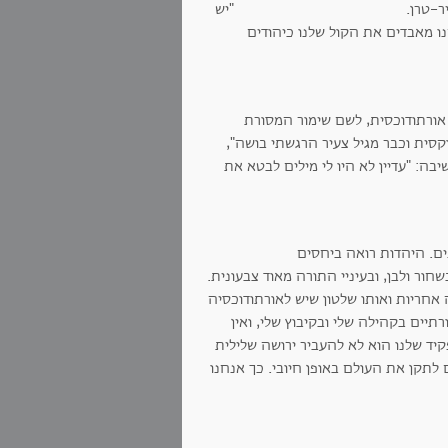
שוט", מסביר צ'סייר-טרן.
"יש
 מאבדים את הקול שלנו כיהודים
 אורתודוכסית, לשם שימור המסורת
קסית וכבר מגיל צעיר הרגשתי בושה",
בה: "עדיין לא היו לי מילים לבטא את
ם. היהדות רואה ביחסים
ור ולבן, ובעיניי התורה מאוד צבעונית.
 אחריות ואותו שלטון שיש לאורתודוכסיה
תיים בקהילה שלי ובקיבוץ שלי, ואין
פקיד שלנו הוא לא להעביר ירושה שלילית
 לתקן את העולם באופן חיובי. כך אנחנו