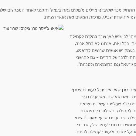
 התחיל מכך שקיבלנו מיילים מ'מקום גאה בעמק' והגענו לאחד המפגשים שלהם
נו את קורין שביט, מרכזת המקום ואת אנשי הצוות:
תי לב שיש כאן צורך במקום לקהילה
ה. בכל זאת, אנחנו לא בתל אביב,
 בעמק יש אנשים שרוצים להיפגש,
חח ולדבר על החיים - גם כתושבי
יזרעאל וגם כהומואים ולסביות".
יר-טרן שאל איך יוכל לעזור והצטרף
ת. מאז הוא שם, מסייע לדבריו
ית לו"ז פעילויות עשיר ובמציאת
ם לקהילה. השילוב בין היהדות
לה היה עבורו טבעי מאוד: "רציתי
תמש ברבנות לעתיד שלי, גם כדי
 על יהדות ולעזור לקהילה לבנות