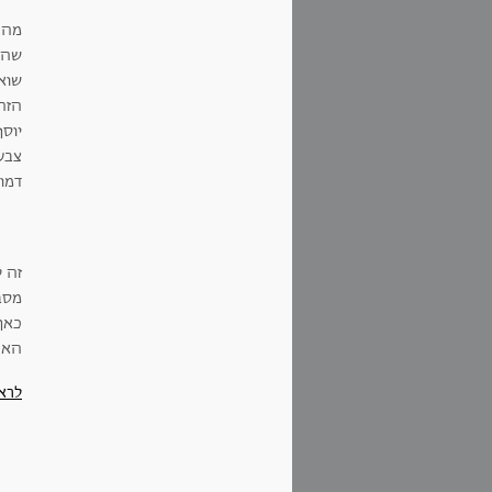
מה 
שהת
שוא
הזה
יוסף
צבעו
דמוי
זה 
מסבי
כאן 
האח
לרא