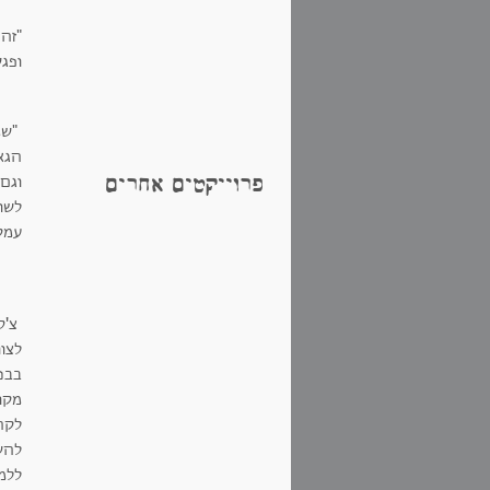
"זה
ופגש
"שמ
הגא
פרוייקטים אחרים
וגם
לשו
עמק 
צ'סי
לצוו
בבני
מקו
לקהי
להש
ללמד