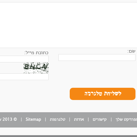
שם:
כתובת מייל:
לשליחת טלגרמה
פרויקט שלך
|
קישורים
|
אודות
|
טלגרמות
| ‏
Sitemap
| ‏ © Idit Segev 2013