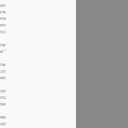
הסר
מרצ
זוחל
הסר
בנקי
שהס
" ש
שהית
הבנ
תמי
סבת
בהש
שומע
מאז
סבת