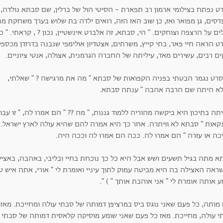
ט נפתח בצילומי ארמון רב תפארת - הסיטי הול של ברלין, שם סבתא נולדה
דסים, גן מפואר ואז, כן שוב האז הזה, רואים ילדה בת שלוש בערך משחקת מ
ים על הרצפה וצוחקים. " הי, סבתא, זה אלברט אינשטיין, נכון ? , קראתי. " 
ט הראה חיי פאר, בתי קייץ, משרתים, אצטדיון אולימפי שנבנה בדרזדן מכספ
ם רבים, עשירים מאד, עיליתה של החברה הגרמנית, אצולה, אנטי ציוניים.
רט נגמר הבטתי בפניה הקפואות של סבתא " מה את מרגישה ? " שאלתי,
לא היתה שם הרבה אהבה " ענתה סבתא.
ה בתיכון היא ביקשה מהוריה ללמוד גננות, " מה ?? " הם אמרו לה, " זו ע
קאות " סבתא לא וויתרה. אחר כך היא אמרה להם שהיא עולה לארץ ישראל. 
כה או עזרה " הם אמרו לה. ככה הם אמרו לה וככה היה.
א מתה בגיל תשעים ושש אבל היא כל כך נוכחת בחיי ובליבי, באהבה, באצי
ראה האצילה בה היא מביטה עמוק לתוך עיניי ואומרת לי " אורי, אתה איש טו
 אותה אומרת לי " אני אוהבת אותך " ) ".
 מותה, כל פעם שאני נוגס ביס במרציפן דמותה של סבתי עולה ומחייכת. מאז,
י עולה, מחייכת. מאז כל פעם שאני שומע מוסיקה קלאסית דמותה של סבתי ע