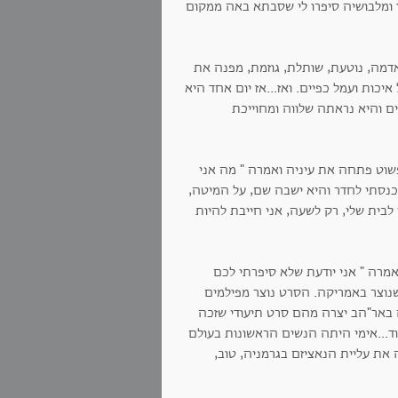
ומלבושיה סיפרו לי שסבתא באה ממקום
מה, נוטעת, שותלת, גוזמת, מפנה את
ות ועמל כפיים. ואז...אז יום אחד היא
 והיא נראתה שלווה ומחוייכת
וט פתחה את עיניה ואמרה " מה אני
כנסתי לחדר והיא ישבה שם, על המיטה,
לבית שלי, רק לשעה, אני חייבת להיות
אמרה " אני יודעת שלא סיפרתי לכם
שנוצר באמריקה. הסרט נוצר מפילמים
 באר"הב יצרה מהם סרט תיעודי שזכה
עוד...אימי היתה הנשים הראשונות בעולם
ת עליית הנאציזם בגרמניה, טוב,