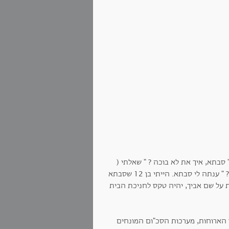
בתא, איך את לא בוכה ? " שאלתי (
ילדים בני שמונה שואלים כל מה שעובר בראשם באמת ). " ואם אבכה הוא יחזור ? " ענתה לי סבתא. הייתי בן 12 שסבתא
ות על שם אביך, יהיה טקס לחניכת הבית
 הארוחות, מערכות הסכ"ום המונחים