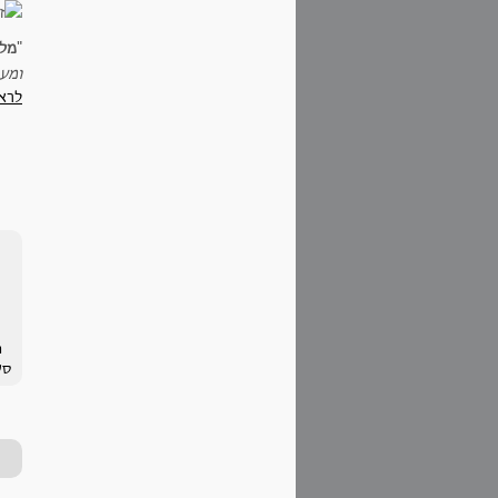
"
מל
ומע
לרא
ה
סע
בסו