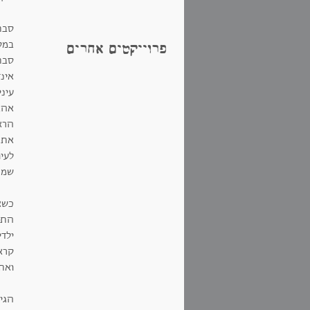
סבת
במס
פרוייקטים אחרים
סבת
אינ
עינ
אהב
הרא
את 
לעיו
שמה
כשא
התע
קראה
ואת
הגי