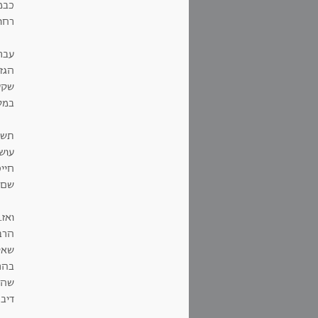
כבמ
רחו
עבר
הגז
שקע
במס
תשע
עוש
חייכ
שם,
ואז.
הרב
שאי
בהרב
שהי
דיב