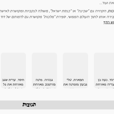
כות
,
הקרויה גם "שכינה" או "כנסת ישראל", משולה לנקביות ומקושרת לאישה
בירה אותו לתוך העולם הממשי. ספירת "מלכות" מקושרת גם לדמותם של דוד 
ש הדף
וד. נעה בן
תפארת. טלי
גבורה. מינה
חסד. עדית שגב
דיה מארחת
גבעון מזמינה את
פורטנוב מארחת
מארחת את גל
כה את- נינה
סבתה,- אגנסה
את איימי מולינס
שרגיל, שלומית
סימון
[נוסיה] טבעון
הברון וגרייס
בראון
תגובות