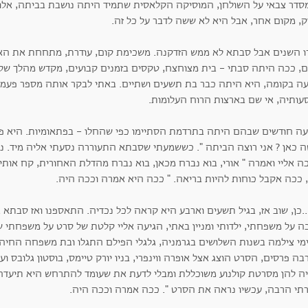
סדר צבאי על השולחן, המוסיקה הקלאסית שתמיד היתה נושבת בביתה, אלו 
ק, מקום אחר, אבל היא לא ששה לדבר על כל זה.
ו השנים אבל סבתא לא ממש הזדקנה. משכימת קום, עודרת, מתחחת את האד
ם, ככה היתה סבתי - בית מצוחצח, טקסים בזמנים קבועים, מקדש מהלך של איכ
ה בקומה, היא היתה כבר בת תשעים ושתיים. באתי לבקר אותה מספר פעמים
עותיה, אי שם בארצות הרוח העלומות.
ה חודשים שבהם היתה בתרדמת הסתיימו כפי שהחלו - בפתאומיות. היא פש
ה כאן ? אני רוצה הביתה ". כששמעתי שסבתא התעוררה נסעתי אליה מיד. נ
ה אליי ואמרה " אורי, בוא נברח מכאן, בוא נברח מהדלת האחורית, קח אותי 
 ככה אקבל כוחות להיות בריאה. " ככה היא אמרה וככה היה.
..כן, שוב אז, בגיל תשעים וארבע היא קראה לכל נכדיה. התאספנו ואז סבתא 
ה על משפחתי, ילדותי ומניין באתי, הגיעה אליי קלטת של סרט על משפחתי 
מי צילמה בשנות השלושים בגרמניה, גלגלי הפילם התגלו ובת משפחה החיה
ה פרסים, הסרט הוצג אצל אופרה ווינפרי, בניו יורק טיימס, בוסטון גלובס ו
ה להן מסרטת קולנוע משוכללת ומבלי לדעת את שעומד להתרחש היא תיעדה א
רתי הרבה, עכשיו נראה את הסרט ". ככה אמרה וככה היה.