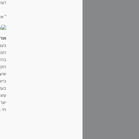
רצו
" א
אורי
בעבר
הפר
בהצ
שיצ
ביש
בעול
עשב 
יצר
חי ב