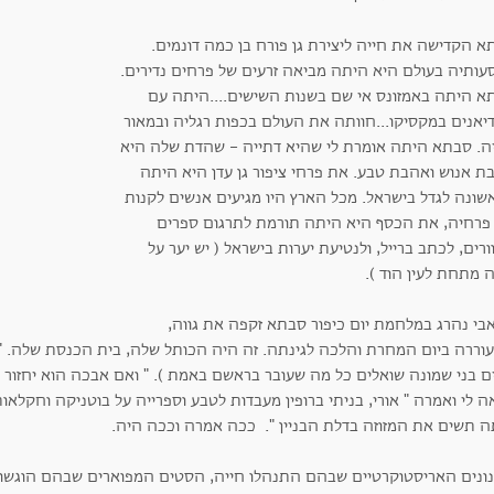
א הקדישה את חייה ליצירת גן פורח בן כמה דונמים.
עותיה בעולם היא היתה מביאה זרעים של פרחים נדירים.
א היתה באמזונס אי שם בשנות השישים....היתה עם
דיאנים במקסיקו...חוותה את העולם בכפות רגליה ובמאור
יה. סבתא היתה אומרת לי שהיא דתייה - שהדת שלה היא
ת אנוש ואהבת טבע. את פרחי ציפור גן עדן היא היתה
שונה לגדל בישראל. מכל הארץ היו מגיעים אנשים לקנות
פרחיה, את הכסף היא היתה תורמת לתרגום ספרים
ורים, לכתב ברייל, ולנטיעת יערות בישראל ( יש יער על
 מתחת לעין הוד ).
בי נהרג במלחמת יום כיפור סבתא זקפה את גווה,
וררה ביום המחרת והלכה לגינתה. זה היה הכותל שלה, בית הכנסת שלה. " ס
 לי ואמרה " אורי, בניתי ברופין מעבדות לטבע וספרייה על בוטניקה וחקלא
ה תשים את המזוזה בדלת הבניין ". ככה אמרה וככה היה.
נונים האריסטוקרטיים שבהם התנהלו חייה, הסטים המפוארים שבהם הוגשו