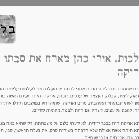
כות. אורי כהן מארח את סבתו
יקה
ים שמהדהדים בליבנו הרבה אחרי לכתם מן העולם הזה לעולמות עליונים ה
ה, לימוד, קבלה, העצמה של ערכים. סבתי, אריקה, היתה ועודנה אשה כזו בח
ון לשתי סבתותיי האוהבות. מרים ואריקה. שתיהן חיו במושבים וגידלו אותי
ה, לטפס על עצים, לשחק עם חיות ולבנות מקומות סודיים.
א אריקה חיה בכפר ידידיה. לא ידעתי כלום על משפחתה. רק שהיא באה מ
א היתה אשה אצילה שלא הרבתה בשיחות סרק. את בעלה הראשון, סבי, היא 
ר שם. אבי היה אז בן שנתיים.