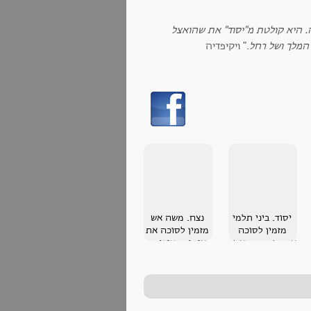
. היא קולטת מ"יסוד" את שהואצל
המלך ושל רחל
." ויקיפדיה
יסוד. ביני תלמי
נצח. משה אש
מזמין לסוכה
מזמין לסוכה את
את-שרח בת אשר
אימו, - ציפורה
אש לבית שינמן