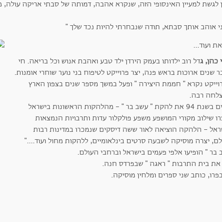
ן לגשת למעיין האינסופי הזה, שנקרא אהבה, דמותה של סבתי אריקה עולה, מ
ני אוהב אותך סבתא, תודה שנבחרתי להיות נכד שלך "
 כהן, ג
דל רוב ילדותו בעמק הירדן ילד טבע ואהבת אנוש וכל בריאה. חי
 שנים ארוכות בראש פנה, יצר פרוייקט לטיפוח בני נוער שוחרי אומנות.
וייקט נקרא " חממת היצירה " ופעל במשך מספר שנים בצפון הארץ
לחה רבה.
הקים בשנת 94 את להקת " עשב בר " - מהלהקות הראשונות בישראל
רו שילוב מקורי המושפע משפע פולקלור עדות ותרבויות הנמצאות
ראל - הלהקה הוציאה לאור ששה דיסקים שנמכרו במדינות רבות
ם, יצרה מוסיקה לשבעה סרטים בינלאומיים, ללהקות מחול ועוד...."
בר " הופיעו אלפי פעמים בישראל וברחבי העולם.
 את בית התרבות " ראגה " שבפרדס חנה.
פרו, כותב שני ספרים ומלחין מוסיקה.