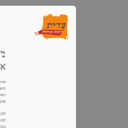
מל
אר
אנש
השרא
ראש
אדמ
סבת
סבת
ונקב