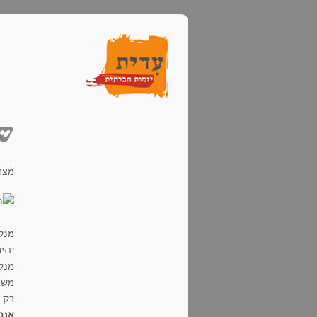
שת
מצר
מנס
יהי
מנס
משא
רק 
אנחנ