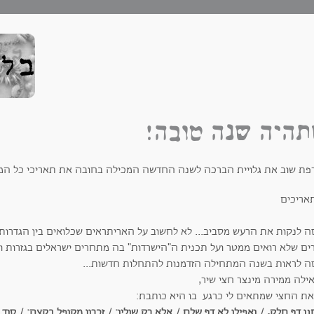
היה שנה טובה!
פת שוב את גלויית הברכה לשנה החדשה המכילה בחובה את תאריכי כל המפג
ה לנקות את הרעש מסביב... לא לחשוב על האריתראים שכלואים בין הגדרות,
רים שלא רואים ממטר ועל תכנית ה"הישרדות" בה מתחרים ישראלים בגזרות וק
ה לראות בשנה המתחילה הזדמנות להתחלות חדשות...
ילה ממירה מינצר חצי שיר,
את החצי שמתאים לי כרגע בו היא כותבת:
ו דף חלק, / ואפילו לא דף שלם / אלא רק שוליו; / זכרון מקופל בקצה; / סוד 