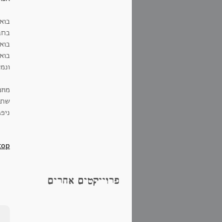
בוא
בחב
בואו
בוא
ונמל
מוז
שתה
ניפ
top
פרוייקטים אחרים