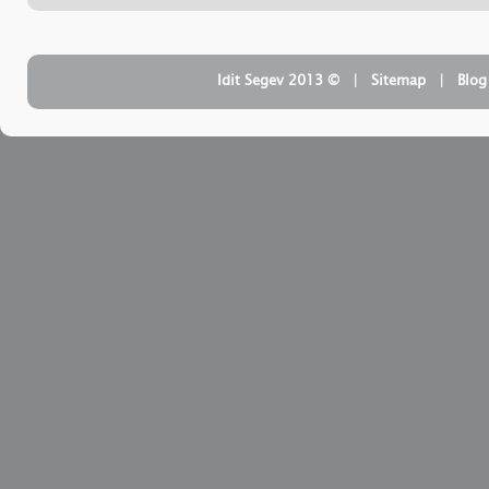
‏
Sitemap
| ‏ © Idit Segev 2013