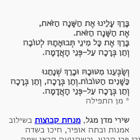
ָּרֵךְ עָלֵינוּ אֶת הַשָּׁנָה הַזֹּאת,
ֶת הַשָּׁנָה הַזֹּאת.
ָּרֵךְ אֶת כָּל מִינֵי תְּבוּאָתָהּ לְטוֹבָה
ְתֵן בְּרָכָה עַל-פְּנֵי הָאֲדָמָה.
שָׂבְּעֵנו מִטּוּבָהּ וּבָרֵךְ שְׁנָתֵנוּ
ַּשָׁנִים הַטּוֹבוֹת.וְתֵן בְּרָכָה, וְתֵן בְּרָכָה
ְתֵן בְּרָכָה עַל-פְּנֵי הָאֲדָמָה.
 מן התפילה
ירי מדן מגל
,
מנחת קבוצות
בשילוב
מנות ובתה אופיר, חיכו בשדה
פרי הבטן, וכשהגיעה קראו שמה