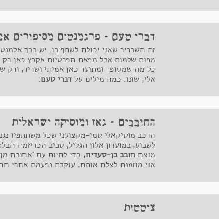
דברי טעם - פרגמנטים מסיפורים אמ
זה השבריר שאני יכולה לשתף בו. יש בכך אלמנט
מפות שלמות אבל מפאת הפרטיות אקבץ כאן רק
כל מה שמסופר ומתועד כאן אמיתי ושריר, ורק ש
אלי, שונו. כמה מילים על
דברי טעם
:
החובבים - גאז ומוסיקה ישראלית
הרכב מוסיקאלי סמי-מקצועני שכל משתתפיו נגנ
לשבוע, במועדון אלון הגליל, סביב הכריזמה הבל
מנצח
חובב בן-סעדיה,
כדי להיות עם 'אהובה מן 
אני מוזמנת לצלם אותם, עוקבת נפעמת אחרי הה
הויזואליים.
ציטטות