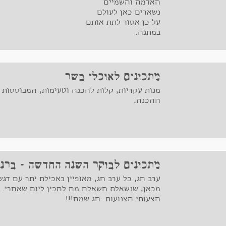
האדמה והשמיים
נשארים כאן לעולם
על כן אסור לתת אותם
במתנה.
אבל תוכל לתת לי פרח,
אם תרצה לתת לי פרח,
ותוכל לגעת בי בשתי
ידיים
מתכונים לאוכלי בשר
שנולדו מאדמה.
מנות עקריות, קלות להכנה וטעימות, המבוססות 
ההכנה.
ידיים שנוגעות
גם זוהי מתנה
גם זאת, כן גם זאת
מתנה.
מתכונים לבוקר השנה החדשה - ברנץ
ערב חג, כל ערב חג, מאופיין באכילת יתר עם דגש
מכאן, שנשאלת השאלה מה להכין ליום שאחרי. או
הצעותי הצנועות. חג שמח!!!