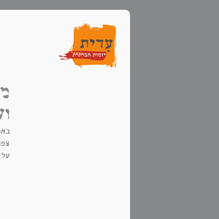
מ'
וע
באוקטובר 8
צפו
על 
של 
א.
פרק
ב.
ה
הוא