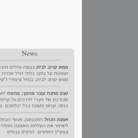
News
ממש קרוב לבית
בכמה מילים והר
תמונות על בוקר בלתי רגיל שהיה ל
ממש קרוב לבית, בנחל ציפורי ו"עין
מילים". מילות מפתח:
טבע מוזנח עובר מהפך, מהפח
יוז
מבורכת של חברי לדרכים גל קרטס
כנסו, קראו ותמכו ככל יכלתכם. ב
ננצח את הטינופת!
אמנת הנחל
התכנסנו, אנשי הנחל.
לשחזר את הצלחת האמנה התלוי
במעיין הסוסים. הרעיון בבסיס