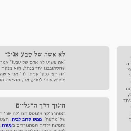
לא אשה של טבע אנוכי
"את פשוט לא אדם של טבע!" אמר ל
בה
שהסתובבנו יחד בנחל, הוא מנקה ו
י
"זה חצי נכון" עניתי לו " אני אי
מוציא אותי לטבע, אני, מוציאה ממ
מכוונת את הזום הארוך של מצלמת 
מה
,
יחד
חינוך דרך הרגליים
באותו בוקר אוגוסט חם ולח שבו הס
ה
של 'מהפח',
ממש קרוב לבית
, הצטל
וחמשת ילדיה המתגוררים ב
עטרת
.