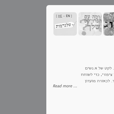
]
HE
-
EN
[
. לקט של א.נשים
ציפורי, כדי לשוחח
. לכאורה מועדון
‪Read more ...‬
בע לשכלול והגה לכך גם
צליח לשנות את לב האדם ולהרפא