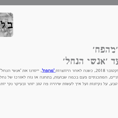
מהפח'
ד 'אנשי הנחל'
201, כשנה לאחר היווצרות
'מהפח'
, ייסדנו את 'אנשי הנחל'
ניים, המתכנסים פעם בכמה שבועות, בתחנה או נוה לאורכו של נחל 
טבע, על נקיונות ועל איך לעשות שיהיה פה טוב יותר ובעיקר נקי יותר
נאיביים, נכון, אך יש לנו שני עמודי תמך להגנתינו:
גל קרטס,
מייסד תכנית הבראת הנחלים שהביא את האמונה באדם ובט
טיקה ייחודית ומקורית המיושמת בשטח
טבע
, שמוכיח לנו שבטיפול נכון, אהבה ודוגמא אישית מתמשכת מ
 עצמו מתחלואיו שהם לרוב יציר כפנו.