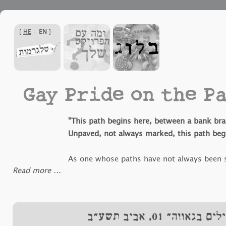
]
HE
-
EN
[
Gay Pride on the P
"This path begins here, between a bank br
Unpaved, not always marked, this path beg
As one whose paths have not always been 
‪Read more ...‬
special significance, a hike on the paths of this land, to 
unifying and solidifying experience. Gay Place in the Valle
each season. The hikes are open to everyone, and at the 
instrumental jam session featuring community talent fro
"בגאווה" 01, אביב תשע"ב
along."