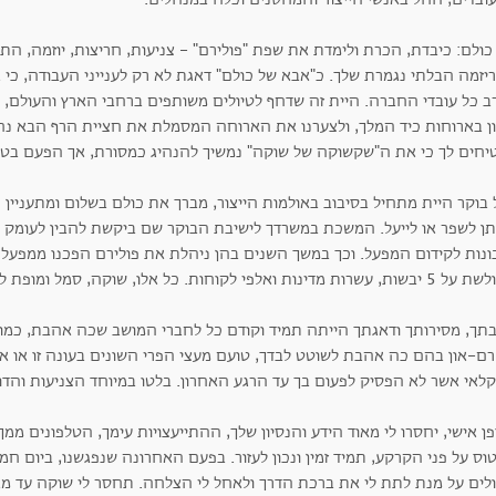
ולם: כיבדת, הכרת ולימדת את שפת "פולירם" - צניעות, חריצות, יוזמה, הת
ריזמה הבלתי נגמרת שלך. כ"אבא של כולם" דאגת לא רק לענייני העבודה, כ
ב כל עובדי החברה. היית זה שדחף לטיולים משותפים ברחבי הארץ והעולם
ון בארוחות כיד המלך, ולצערנו את הארוחה המסמלת את חציית הרף הבא נחגוג
יחים לך כי את ה"שקשוקה של שוקה" נמשיך להנהיג כמסורת, אך הפעם בט
 בוקר היית מתחיל בסיבוב באולמות הייצור, מברך את כולם בשלום ומתעניי
תן לשפר או לייעל. המשכת במשרדך לישיבת הבוקר שם ביקשת להבין לעומק 
ונות לקידום המפעל. וכך במשך השנים בהן ניהלת את פולירם הפכנו ממפעל 
 מדינות ואלפי לקוחות. כל אלו, שוקה, סמל ומופת לניהולך ולחזונך.
תך, מסירותך ודאגתך הייתה תמיד וקודם כל לחברי המושב שכה אהבת, כמו 
רם-און בהם כה אהבת לשוטט לבדך, טועם מעצי הפרי השונים בעונה זו או 
לאי אשר לא הפסיק לפעום בך עד הרגע האחרון. בלטו במיוחד הצניעות והדו
ן אישי, יחסרו לי מאוד הידע והנסיון שלך, ההתייעצויות עימך, הטלפונים ממ
ס על פני הקרקע, תמיד זמין ונכון לעזור. בפעם האחרונה שנפגשנו, ביום חמ
לים על מנת לתת לי את ברכת הדרך ולאחל לי הצלחה. תחסר לי שוקה עד מ