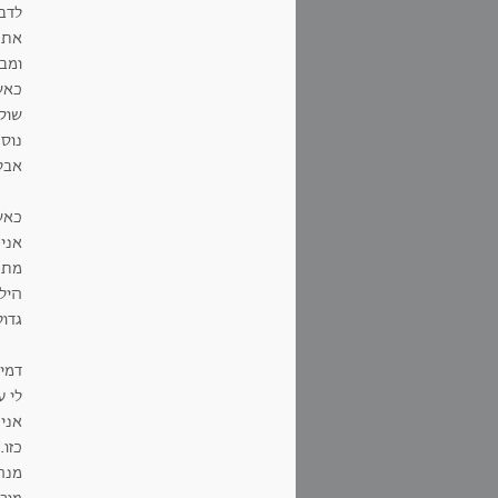
לדב
את 
ומבח
כאש
שוק
נוספ
אבל
כאש
אני 
מתג
הילד
גדול
דמי
לי ע
אני 
כזו
מנה