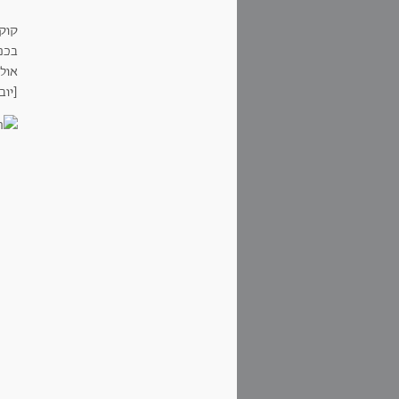
קוק
בכם
אול
[יוב