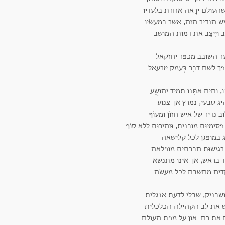
שהעולם ירָאה אחרת בלעדיו
ש הנדיר הזה, אשר במעשׂיו
ב ויִיצֵב את דמות המוֹשב
ר השובב מכפר יחזקאל
 לשֵׁם דַבָר בְּעמק יזרעאל
ינו, והיה אִתָּנו תמיד יהושֻע
ג טבעי, נמרץ אך צנוּע
ב נדיר של איש חזוֹן וּמעוֹף
סימיוּת מובנֵית, וּזהירוּת ללא סוֹף
ג במופגן לכל קלישאה
רגישוּת חברתית מופלאה
 בראש, אך אינו מתנשׂא
קדים מחשבה לכל מעשׂה
שבניק, שבלי לדעת אנגלית
 את לב הקהילה הכלכלית
ם את רם-און על מפת העולם