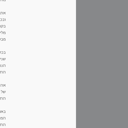
את כ
ובכ
בקר
מלי
מבט
בכל
שני
הנכ
החולשת על 5 יבשות, עשרות
אהב
של 
החק
באופ
המטו
החו