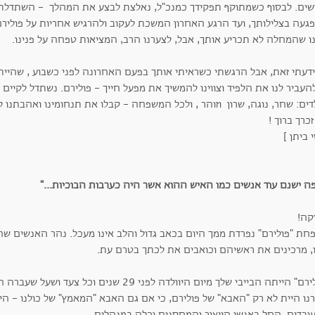
שים. לבסוף כשמתוקף תפקידך כמנכ"ל, נאלצת לבצע את המהלך - השתדלת
געה בצלילותך, ועד הרגע האחרון המשכת לעקוב ולהרגיש אחריות על פולירם. א
נו שהמחלה לא תכריע אותך, אבל, לצערנו הרב, המציאות טפחה על פנינו.
ידעתי זאת, אבל הרגשתי כשראיתי אותך בפעם האחרונה לפני כשבוע , שהיי
העביר לנו את הלפיד וצווינו להמשיך את מפעל חייך - פולירם. נשתדל לקיי
דים: שחר, נוגה, שרון וזוהר , ולכל המשפחה - קבלו את תנחומינו ואהבתנו
זכרך ברוך !
י ביתן ]
פה ישנם עוד אנשים כמו האיש ההוא אשר היה כערבות הבוכיות..."
ה!
חת "פולירם" נפרדת ממך היום בכאב גדול והלב אינו מעכל. נהר האנשים שה
ו, מרכינים את ראשיהם וכואבים את לכתך בטרם עת.
"פולירם" הייתה הבייבי שלך מיום היוולדה לפני 29 
רנו היית לא רק "האבא" של פולירם, כי אם גם האבא "המאמץ" של כולנו - הי
ובדים, החל באנשי הייצור והמחסנים וכלה במנהלים.