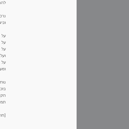
להפת
נרכי
וּבי
על ה
על ה
על 
ועל
על ה
ומעל
נוּח
בזכו
הקהי
תמיד
[חומי ינ