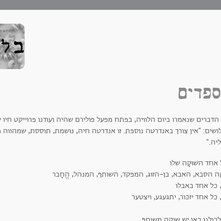
פדים
הדברים שנאמרו ביום הלוויה, בפתח מפעל פולירם שהיה ועודנו פרוייקט חיו 
שים: "אין צורך באנדרטה נוספת. זו אנדרטה חיה, נושמת, תוססת, שמהווה מ
יה."
אחד השׁוּקָה שלו
ה הסבא, האבא, בן-הזוג, המפקד, השותף, המנהל, הֱחָבר
 כל אחד באבלו
 כל אחד יזכּור, יתגעגע, ויצטער
לכולנו כאן יש שוקה משותף