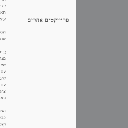
זה 
האי
עיצֵ
פרוייקטים אחרים
הנע
שהפך
זָכִ
מנהי
שילו
עם פ
לוע
עם 
צועד
וּמ
המו
כבש
ושָׂ