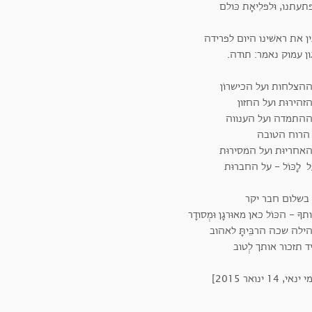
עתנו, וּלפלִיאָת כּולם
ן את ראשׁינו היום לפרידה
גון עמוק נאמר: תודה.
הצלחות ועל הכישרוֹן
זהירוּת ועל החזון
ההתמדה ועל הענווה
 הרוח הטובה
אחריוּת ועל המסירוּת
 לָכּוֹל - על החברוּת
 בשלום חבר יקר
תךָ - הכּוֹל כאן מאוּרגָן וּמְסודָר
לה שכה הרבֵּיתָּ לאהוב
 תזכור אותך לְטוב
אי, 14 ינואר 2015]