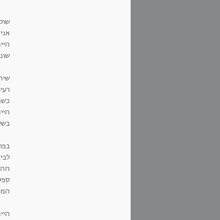
שוק
אני
שוני
שיתו
רעי
כשה
היי
בשע
בפו
לבי
ההת
ספק
המי
היי