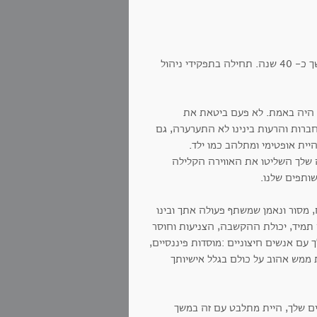
היית לי חבר אמת. חבר לעבודה וחבר לחיים. עבדנו יחד רוב שנותינו, לפחות במשך כ- 40 שנה. תחילה בתפקידי ניהול
כך היה באמת. לא פעם ביטאת את
חברות והרעות בינינו לא התערערה, גם
יית אופטימי ומתלהב כמו ילד.
 שלך השליטו את האווירה הקלילה
שותפים שלנו.
מסור ונאמן שמשתף פעולה אתך ובינו
תמיד, יכולת ההקשבה, הצניעות וחוסר
ם אנשים חיצוניים :מוסדות פיננסיים,
 ממש אהוב על כולם בגלל אישיותך
ם שלך, היית מתלבט עם זה במשך