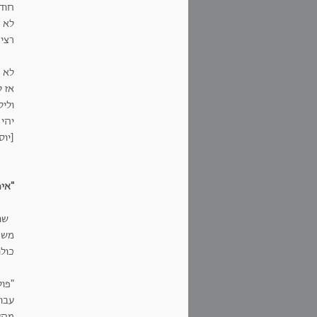
חוד
לא פ
רצי
לא 
אז ל
וליל
יהי 
[יוס
"אי
שוק
משפ
כול
עבו
מהע