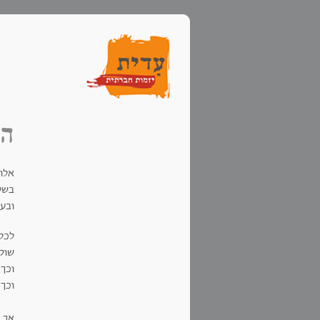
הס
אלו 
בשלו
ובעל
לכל 
שוק
וכך,
וכך,
אך 