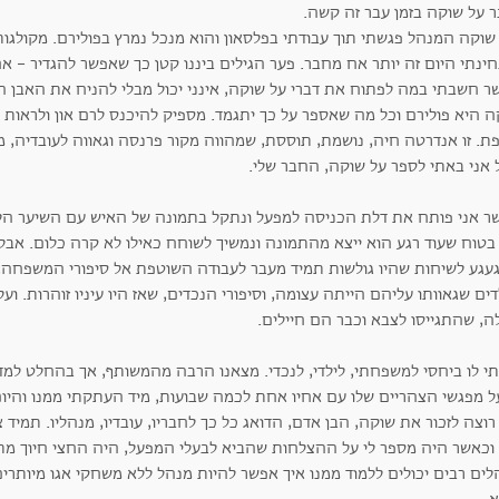
ר על שוקה בזמן עבר זה קשה.
שוקה המנהל פגשתי תוך עבודתי בפלסאון והוא מנכל נמרץ בפולירם. מקולגות
ינתי היום זה יותר אח מחבר. פער הגילים ביננו קטן כך שאפשר להגדיר - א
ר חשבתי במה לפתוח את דברי על שוקה, אינני יכול מבלי להניח את האבן ה
ה היא פולירם וכל מה שאספר על כך יתגמד. מספיק להיכנס לרם און ולראות
ת. זו אנדרטה חיה, נושמת, תוססת, שמהווה מקור פרנסה וגאווה לעובדיה, מ
 אני באתי לספר על שוקה, החבר שלי.
ר אני פותח את דלת הכניסה למפעל ונתקל בתמונה של האיש עם השיער הלבן,
בטוח שעוד רגע הוא ייצא מהתמונה ונמשיך לשוחח כאילו לא קרה כלום. אבל 
עגע לשיחות שהיו גולשות תמיד מעבר לעבודה השוטפת אל סיפורי המשפחה,
ים שגאוותו עליהם הייתה עצומה, וסיפורי הנכדים, שאז היו עיניו זוהרות. ו
ה, שהתגייסו לצבא וכבר הם חיילים.
תי לו ביחסי למשפחתי, לילדי, לנכדי. מצאנו הרבה מהמשותף, אך בהחלט למד
ל מפגשי הצהריים שלו עם אחיו אחת לכמה שבועות, מיד העתקתי ממנו והיום 
רוצה לזכור את שוקה, הבן אדם, הדואג כל כך לחבריו, עובדיו, מנהליו. תמיד 
. וכאשר היה מספר לי על ההצלחות שהביא לבעלי המפעל, היה החצי חיוך מת
לים רבים יכולים ללמוד ממנו איך אפשר להיות מנהל ללא משחקי אגו מיותרים