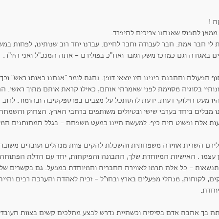
ה !
 ממאן לתפוס שאנחנו צריכים להיפרד.
ם באגודה וגם כמרכז משק וגזבר ואח"כ בפולירם - אתה המנכ"ל ואני היו"ר.
ף הפעולה וההבנה בינינו היו יוצאי דופן. נהגת לומר "אנחנו באותו ראש" ו
ונותיי בסוגיה מסוימת לפני שאמרתי אותם, כאילו קראת אותם מתוך ראשי. ה
יו מעט חילוקי דעות. ידעת להסתכל על מצבים בפרספקטיבה ובהומור. לרוב ה
נו מבלים ביחד בערבי שישי ובטיולים משותפים ברחבי הארץ. הצחוק והשמחה
ות אלה ופשוט היה כיף. למעשה היינו כמעט משפחה - בגלל המחותנים המ
לירם השרית אווירה משפחתית והשכלת להקים צוות מנהלים ועובדים משובח, 
ן עצמו . האישיות המיוחדת שלך, התבונה והפיקחות, יחד עם הדלת הפתוחה 
נשאות - כל אלה תרמו לאווירה החברית והמיוחדת במפעל. גם בקשרים שלך ע
ים, לקוחות, מנהלי מפעלים בארץ ובחו"ל - זכית לאהדה והערכה רבים והיית
וחדת.
תה בך אהבת אדם בסיסית וכשהיית נדרש לבצע מהלכים קשים בצוות העובדי