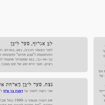
לב אגרוף, סער ליבן
לפני כעשור הכרנו, כאן, במרחב הז
י
התחממות ו"צבע אדום" ותקופות ש
כך-או-כך, כמו שאמרתי אתמול לח
רעים, סער היא סוג של סם ממכר.
ם
המוזיקאלית שלה, אין דרך חזרה.
 גם
 על
בין
נצח. סער ליבן מארחת את 
יתי
אני רוצה לספר על
דפנה בר ציון
ז"
ואו
י
בם
את דפנה פגשתי
רנו