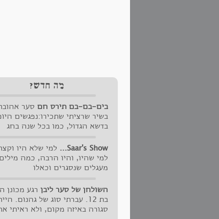
מה חדש?
בים-בם-בם תירס חם
סער אהובת
בשיר שרציתי שתכירו:נפגשים היום
בדשא הגדול, כמו בכל שנה בחג
השבועות הילדים של כולם משחקי
בחול, כמו שהיינו פעם רצים בין
Saar's Show...
למי שלא היו וקצת
הכיתות אף אחד כבר לא שותה
למי שהיו, והיו הרבה, כמה מילים
בצהריים, אז מוזגים תירוש לכוסות
מעגלים שנסגרים וכאלו
הקטנות שבמגש ילדות מהר בורחת 
שניפתחים:למעלה מ-130 איש
האצבעות, מישהו זורק, איזה חום
התאספו על הדשא הסמוך לבריכת
השולחן של סער ליבן
רגע מכונן הי
היום ויש כאן דוכנים הוא אומר, "ב
אלון הגליל בשישי האחרון. נציגים
בת 12. עברתי סוג של גהנום. היית
נלך לאכול", איזה תירס חם, בים 
מכל "שלבי הבנייה" של הישוב וגם
סגורה באיזה מקום, ולא ראיתי את
בם.
כמה אורחים מבחוץ שקראו, הסתק