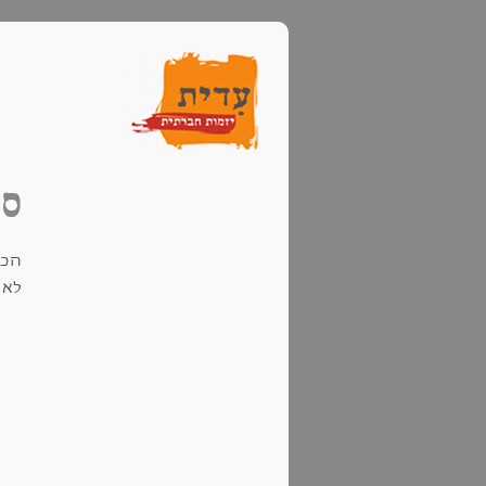
סע
לא 