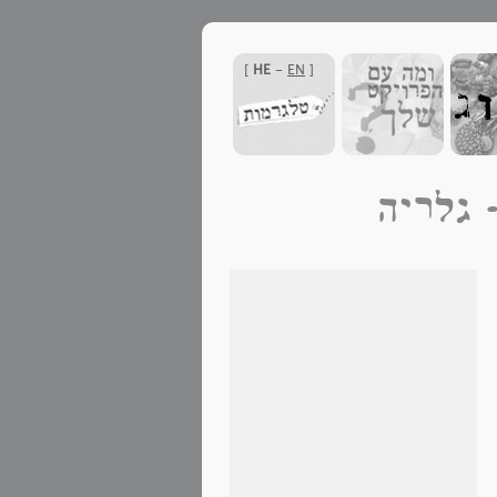
]
HE
-
EN
[
 גלריה