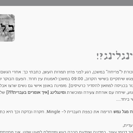
נגלינג?!
כורת ל"פריחה" במשכן, רגע לפני פרוץ תמרות העשן, כתבתי כך: אחרי הגשם 
המפגש שיתקיים בשישי הקרוב, 09:00 במשכן לאמנות עין חרוד.
ר בכניסה למוזאון להסדיר כרטיסים]. מזמינה באופן אישי גם נשים שרצו אבל
נוע, שיחה עם אורחת צעירה ומוכשרת
ומינגלינג [איך אומרים בעברית???]
של 
 ביחד....
ה מגל נמש
הרימה את כפפת העברית ל- Mingle. חקרה ובדקה וכך היא כתבה:
עדית,
קר דרומי עצוב, במדינה שיודעת הרבה רעש ומייחלת למעט שקט, אני מתיי