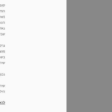
סופה
הוד
(שה
נאל
שבימ
גרס
מוצא
בשפ
שיח'
נכון
שיה
היל
לרא