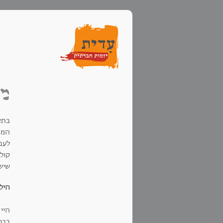
מי
בתז
לעבו
קול
שישי
היל
היי 
בבו