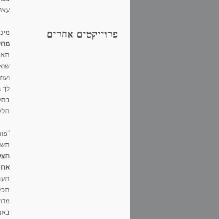
עצמ
מינג
פרוייקטים אחרים
מהי 
האק
שוא
ועוז
לך ב
בתקו
הלשו
"פו
השת
הצע
אחת
העת
הכי
מדוב
באמת