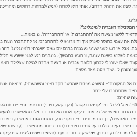
ך, ספק את הקהל הרחב). אותי היא לקחה (אמש)למחוזות רחוקים ומחוייכים 
לינג
המקבילה העברית ל'מינגלינג'?
דמיה ללשון מציעה את 'התחברבות' או 'התחבררות'. נו באמת...
לת את עצמי בחוסר סיפוק איך זה מרגיש לי להתחברב? או להתחברר ונעה באי
בת. אבל אז רגע לפני שעיני נעצמות בתום יום נעים ושיגרתי ה'מינגלינג' חוז
אמת לשקוע בשינה ענוגה, זו תגיע בהמשך). בינתיים רגע לפני ששרעפי הלילה
וה שאלו יעזרו לי לבחון חלופה עברית או הצעה אחרת למילה שצלילה האמריק
ן ומזמין ל...שיח מסוג מאד מסוים.
נה אל המקורות"- (משפט מפתח שמבשר חקר רציני ומשמעותי), ומוצאת אוצר.
יים שהתחבבו עלי יותר.
ות שתיים:
- 'מינג' ו'לינג' כמו 'קריוס ובקטוס' (רק בקטע חיובי) הם צמד גופיפים אנרג
 במרחב האישי של כל אחד ובעיקר אחת מאיתנו. הם אלו המאפשרים למעשה
מיה האנושית', כך הם מכונים בפי חוקרי מדעי ההתנהגות האנושית, ביוצרם
ר בשיח נעים, קולח בעל גוונים חיוניים (הרבה יותר מחמישים...), כשהנושא
' כמו: כלכה, בטחון, פוליטיקה, חברה ועוד (נושאים שמינגליגינסט ובעיקר