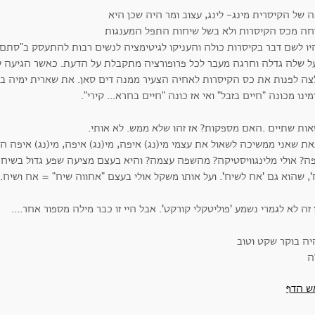
 של הקיסרית מינג- לינג, עצוב ומר היה שכן היא
חה מכס הקיסרות ולא בשל שיחות התפל המענגות
יו לשם דבר בקיסרות כולה והעניקו לגיטימציה לנשים רבות להתעסק ב"סתם
צה לפנות את כס הקיסרות לאחיה הצעיר ממנה דים סאן. את שארית ימיה בי
ינו מכונה "חיים בזבל" ואי אז כונה "חיים בחרא... קירי".
אות שתיים .האם מספקות? אז זהו שלא ממש. לא אותי.
ת שאני ממשיכה לשאול את עצמי מי(נג) איפה, מי(נג) איפה, מי(נג) איפה ה
ה? אולי מלינגוויסטיקה? מהשפה עצמה? והיא בעצם מציעה שפע גדול בשיח
, שהוא גם 'אח לשיח'. ועל אותו משקל אולי בעצם "אחווה שיח" = אח ושיח..
 זה לא לגמרי נשמע 'פוליטקלי קורקט'. אבל היי זו כבר מילה מספור אחר....
יה בוקר שקט וטוב
ה
ש הדף