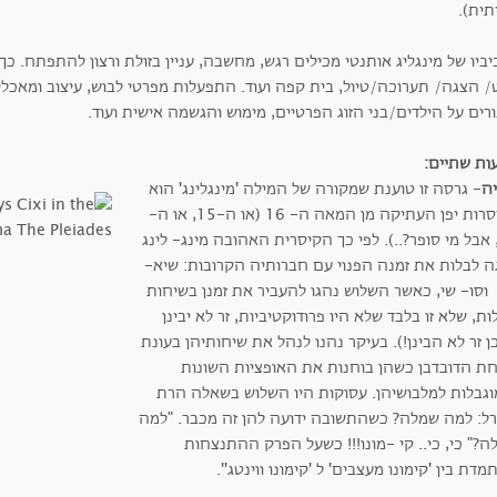
תית).
ביו של מינגליג אותנטי מכילים רגש, מחשבה, עניין בזולת ורצון להתפתח. כך
/ הצגה/ תערוכה/טיול, בית קפה ועוד. התפעלות מפרטי לבוש, עיצוב ומאכל
רים על הילדים/בני הזוג הפרטיים, מימוש והגשמה אישית ועוד.
ות שתיים:
יה
- גרסה זו טוענת שמקורה של המילה 'מינגלינג' הוא
בקיסרות יפן העתיקה מן המאה ה- 16 (או ה-15, או ה-
1, אבל מי סופר?..). לפי כך הקיסרית האהובה מינג- לינג
ה לבלות את זמנה הפנוי עם חברותיה הקרובות: שיא-
וסו- שי, כאשר השלוש נהגו להעביר את זמנן בשיחות
ת, שלא זו בלבד שלא היו פרודוקטיביות, זר לא יבינן
ן זר לא הבינן!). בעיקר נהנו לנהל את שיחותיהן בעונת
חת הדובדבן כשהן בוחנות את האופציות השונות
וגבלות למלבושיהן. עסוקות היו השלוש בשאלה הרת
רל: למה שמלה? כשהתשובה ידועה להן זה מכבר. "למה
?" כי, כי.. קי -מונו!!! כשעל הפרק ההתנצחות
דת בין 'קימונו מעצבים' ל 'קימונו ווינטג''.