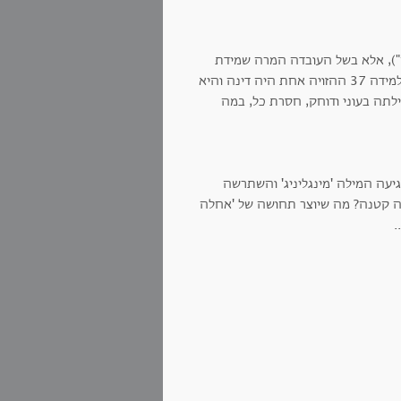
"), אלא בשל העובדה המרה שמידת
הנעל שלה גדלה וחרגה מעבר לכל פרופורציה מתקבלת על הדעת. כאשר הגיעה למידה 37 ההזויה אחת היה דינה והיא
לתה בעוני ודוחק, חסרת כל, במה
גיעה המילה 'מינגליניג' והשתרשה
ה קטנה? מה שיוצר תחושה של 'אחלה
.