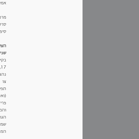
אמי
מרכי
סרט
סיפו
הצע
שני
7
נהג
צו 
תפלו
(ואכ
פרי
והמ
הגו
שמלה
המתמ