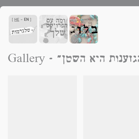
]
HE
-
EN
[
" לבן הגזענות היא השטן