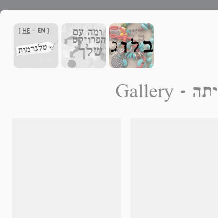
]
HE
-
EN
[
ם הביתה