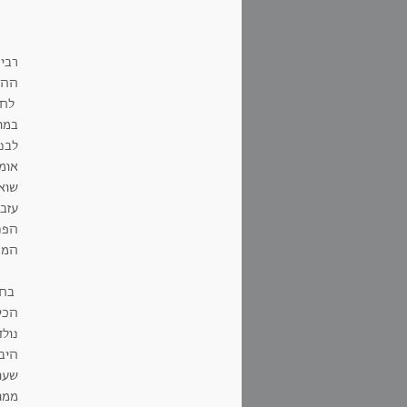
רבים
ההמ
לחי
במונ
לבני
אומר
שוא
עזב
הפנ
המח
בחל
הכס
נול
היב
שעו
ממו