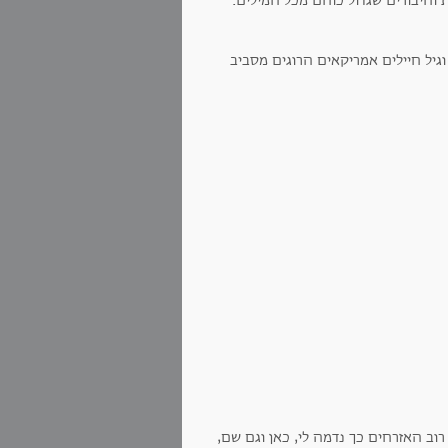
 וחיבורים שגדול כוחם מכל המילים.
 "à la guerre comme à la guerre "... ואני, כמו רוב האזרחים כך נדמה לי, כאן וגם שם,