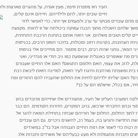
העיר הזו מספרת סיפור, מעין אגדה, על מהגרים מארצות ולש
חיים טובים יותר, להם ולילדיהם. חייהם אינם קלים,
 מהם עובדים מבוקר עד ערב ולפעמים אף יותר, כדי לאפשר לדור
שך שלהם השכלה מתוך הבנה עמוקה ביכולתה של זו להוות מקפצה
ים קלים וטובים משלהם. אני רואה אותם בתחנת הרכבת התחתית,
יות הצהובות, בקרנות רחוב ומכולות, בדוכני המזון הרבים, בכניסות
ני הפאר, נותני שרות רבים, רבים מספור. הם מחייכים אלי בנימוס
ים מה שאומרים באנגלית שנשמעת כמו ניב הודי או מנדריני, ואני
לת, לרוב את עצמי, האם חלומם התגשם? האם אלו החיים שעבורם
ו בית ומשפחה מורחבת והיגרו לעיר הזאת, למדינה הזאת ליבשת רבת
ים? האם יצליחו ילדיהם לחיות את החלום שהעבירו להם ההורים ומה
יר, אם בכלל, שישלמו הם על כך?
קה המערבי העליון של העיר, מתגוררים אלו שחייהם מרובדים בהון
פי ובהון החברתי שרכשו, ברוב המקרים, הדורות הקודמים. הם כבר
דו לתוך החלום, החלום של הוריהם שבחרו בתחילת המאה להגר אל
שת החדשה והגיעו בה, בעמל רב, להשגים ניכרים. גם הם עובדים
ת רבות כדי לשמר את רמת החיים הגבוהה אבל בד"כ במשרדים
זגים וחברות מתגמלות ולא מעט כבעליהם של משרדים וחברות אלו.