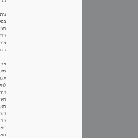
מני
נית
במי
המתו
מדי,
אומה
סכנ
אני 
שיכל
ולמצ
לחיב
אות
העזת
האוי
משח
מתפ
"אי