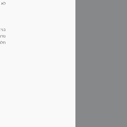
לא ב
בני.
נורמ
חלום