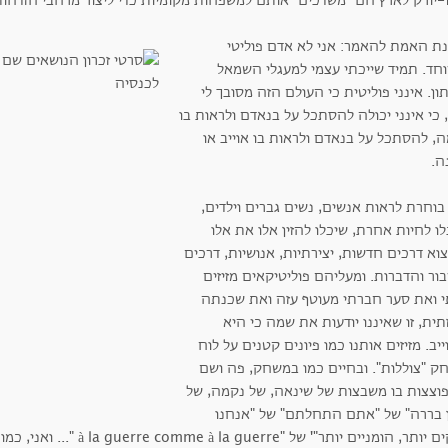
ו-יורק לארץ הם "משדכים" אותם למשפחות מקומיות כדי ליצור מרחבי הזדהות
נת האמת להאמר: אני לא אדם פוליטי
וחד. תמיד שייכתי עצמי למעגלי השמאל
ן. אינני פוליטית כי העולם הזה מסובך לי
 כי אינני יכולה להסתכל על בנאדם ולראות בו
, להסתכל על בנאדם ולראות בו אוייב או
ה.
בוחרת לראות אנשים, נשים גברים וילדים,
ו לחיות אחרת, שיכלו להזין אלו את אלו
וא דרכים חדשות, יצירתיות, אנושיות, דרכים
ור והדברות. ומעליהם פוליטיקאים מזיזים
י ואת סער חברתי מעוטף עזה ואת שכנתה
ית, זו שאיננו יודעות את שמה כי היא
יב. מזיזים אותנו כמו פיונים קטנים על לוח
ק "צוללות". ובחיים כמו במשחק, פה ושם
וצצות בו משבצות של שינאה, של נקמה, של
ן בררה" של "אתם התחלתם" של "אנחנו
חזקים יותר, הומניים יותר"' של