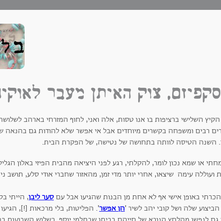
קפיזם, צוק האיתן מעבר לאוקינ
 הקיץ השלישי ברציפות בו אנו טסות, אלה ואני, לחוף המזרחי בארהב לשלוש
ים רבים ומשפחה בקשרים מיוחדים אבל אי אפשר שלא להודות גם בהנאה ש'
. השנה הטיסה לוותה בתחושה של נטישה, של הפקרת הבית.
תי או שמא נכון לומר, להקלתי, רגע לפני היציאה מהבית הפיזי באלון הגלי
ועוללה עימה שיצאו, אחרי יותר מדי זמן, מהאזור שחברי אודי סלע, תושב ניר
הכרתי באופן אישי אף לא אחת מן הבנות שהגיעו אבל עם
סער ליבן
ביצוע שלה ושל קובי יהב לשיר '
הן אפשר
'. הפליטות, בלי מרכאות [!], הגיעו
 גם לנפשן מהלחץ הנורא של חייהם בביתן שבתלמי יוסף. בשלוש השבועות בהן