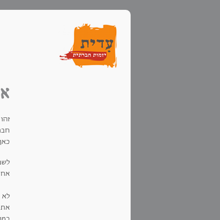
אס
זהו
חבר
כאן
לשמח
אחת 
לא 
את ה
כמו