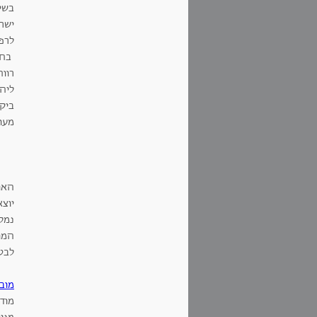
בשי
ישרא
לרפו
בחי
רוו
ליהד
ביקו
מעו
האו
יוצא
נמלא
המו
לבט
מובי
מוד