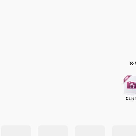
to 
Galle