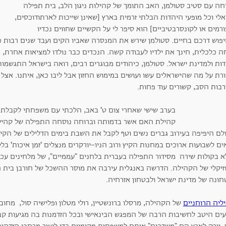
חה עם סטיב סטולמן, האב התומך של קהילות ניגון הלב, בית תפילה
לי וכל מופעי היהדות הבלתי זרמית בארץ [שאינן שייכות לארתודוכסים,
רמים או לקונסרבטיביים] הוא סיפר לי על הקשיים שחווים נכדיו
פוש דרכם בחיים. סטולמן שירש את המנסרה שאביו הקים ועבד שנים רבות כ
חה כלכלית, חינך את ילדיו לעבודה קשה. הנכדים כבר נולדו למציאות אחרת,
ות ולמדינת ישראל. סטולמן, כיהודים מבוגרים רבים, רואה בישראל התגשמות צ
רת על מה שהישראלים עשו ועושים במימוש החזון אבל ליבו כאן, איתנו. אצל יל
רבות הסב, קשורים עוד פחות.
בערב שישי שאחרי צום ט' באב, הלכתי עם משפחתי לקבל
לם היפיפה בעירוב גברים נשים וטף לקבל את השבת בימים הדלילים של הקיץ,
ים לשבועות ארוכים במחנות הקיץ ורוב הניו-יורקרים מנצלים 'זמן איכות' ב
 בקולות שירה מסידור התפילה בעברית בלחנים "עממיים", של מלחינים עכשוו
זיקלי של הקהילה. הדרשה באנגלית עירבה את מוסר ההשכל של חורבן בית 
חונה של מדינת ישראל ולבטחון אזרחיה.
ליה הרוחניים
של הקהילה, מרסלו ברונשטיין, רולי מטלון ופלישיה סול, מחו
עים היטב לחשיבות הרבה של המפגש הבינאישי ובכל הזדמנות בה מגיעות קב