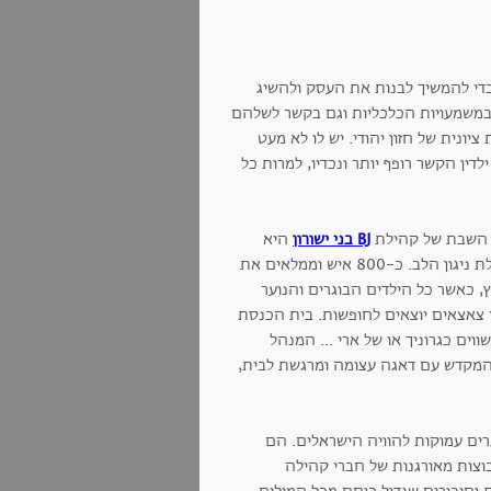
די להמשיך לבנות את העסק ולהשיג
 במשמעויות הכלכליות וגם בקשר לשלהם
יונית של חזון יהודי. יש לו לא מעט
דין הקשר רופף יותר ונכדיו, למרות כל
ת השבת של קהילת
BJ בני ישורון
היא
קהילת האם אשר בדמותה וברוחה נוסחה התפילה של קהילת ניגון הלב. כ-800 איש וממלאים את
 כאשר כל הילדים הבוגרים והנוער
לי צאצאים יוצאים לחופשות. בית הכנסת
ים כגרוניך או של ארי ... המנהל
המקדש עם דאגה עצומה ומרגשת לבית,
ברים עמוקות להוויה הישראלים. הם
וצות מאורגנות של חברי קהילה