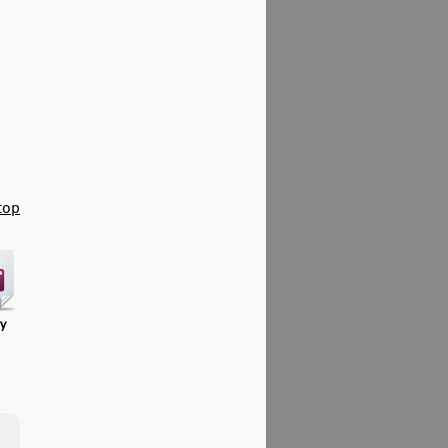
top
ry