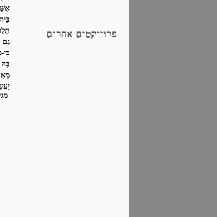
אִשָּ
בֵּית 
תֵלַכ
פרוייקטים אחרים
גַּם 
כִּי-
בָּהּ
מֵאַח
יַעֲשֶ
מגי