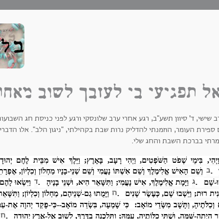
ל תפגיעי בי לעזבך לשוב מאחר
 שישי, ד' סיוון תשע"ב, רגע אחרי ערב שלונסקי ורגע לפני כניסת חג השבועות
ספירת העומר, הוזמנתי להדליק נרות שבת בקהילתי, "ניגון הלב". אלו הדברי
רתי בברכת השבת והחג שלי.
ַיְהִי, בִּימֵי שְׁפֹט הַשֹּׁפְטִים, וַיְהִי רָעָב, בָּאָרֶץ; וַיֵּלֶךְ אִישׁ מִבֵּית לֶחֶם יְהוּדָה
ב
.
וְשֵׁם הָאִישׁ אֱלִימֶלֶךְ וְשֵׁם אִשְׁתּוֹ נָעֳמִי וְשֵׁם שְׁנֵי-בָנָיו מַחְלוֹן וְכִלְיוֹן, אֶפְר
ג
ד
.
.
ְיוּ-שָׁם
וַיָּמָת אֱלִימֶלֶךְ, אִישׁ נָעֳמִי; וַתִּשָּׁאֵר הִיא, וּשְׁנֵי בָנֶיהָ
וַיִּשְׂאוּ לָה
ה
.
ׁנִית רוּת; וַיֵּשְׁבוּ שָׁם, כְּעֶשֶׂר שָׁנִים
וַיָּמֻתוּ גַם-שְׁנֵיהֶם, מַחְלוֹן וְכִלְיוֹן; וַתִּשָּׁאֵ
וְכַלֹּתֶיהָ, וַתָּשָׁב מִשְּׂדֵי מוֹאָב: כִּי שָׁמְעָה, בִּשְׂדֵה מוֹאָב--כִּי-פָקַד יְהוָה אֶת-ע
ח
.
ר הָיְתָה-שָּׁמָּה, וּשְׁתֵּי כַלּוֹתֶיהָ, עִמָּהּ; וַתֵּלַכְנָה בַדֶּרֶךְ, לָשׁוּב אֶל-אֶרֶץ יְהוּדָה