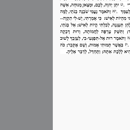
ט
.
ִי
יִתֵּן יְהוָה, לָכֶם, וּמְצֶאןָ מְנוּחָה, אִשָּׁה
יא
.
ְעַמֵּךְ
וַתֹּאמֶר נָעֳמִי שֹׁבְנָה בְנֹתַי, לָמָּה
נְתִּי מִהְיוֹת לְאִישׁ: כִּי אָמַרְתִּי, יֶשׁ-לִי תִקְוָה--
לָהֵן תֵּעָגֵנָה, לְבִלְתִּי הֱיוֹת לְאִישׁ; אַל בְּנֹתַי,
עוֹד; וַתִּשַּׁק עָרְפָּה לַחֲמוֹתָהּ, וְרוּת דָּבְקָה
ז
וַתֹּאמֶר רוּת אַל-תִּפְגְּעִי-בִי, לְעָזְבֵךְ לָשׁוּב
יז
בַּאֲשֶׁר תָּמוּתִי אָמוּת, וְשָׁם אֶקָּבֵר; כֹּה
 הִיא לָלֶכֶת אִתָּהּ; וַתֶּחְדַּל, לְדַבֵּר אֵלֶיהָ.