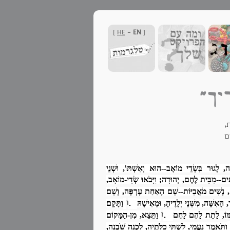
]
HE
-
EN
[
יך"
,
ם
, לָגוּר בִּשְׂדֵי מוֹאָב--הוּא וְאִשְׁתּוֹ, וּשְׁנֵי
ָתִים--מִבֵּית לֶחֶם, יְהוּדָה; וַיָּבֹאוּ שְׂדֵי-מוֹאָב,
ֶם, נָשִׁים מֹאֲבִיּוֹת--שֵׁם הָאַחַת עָרְפָּה, וְשֵׁם
ו
.
ר, הָאִשָּׁה, מִשְּׁנֵי יְלָדֶיהָ, וּמֵאִישָׁהּ
וַתָּקָם
ז
.
ַמּוֹ, לָתֵת לָהֶם לָחֶם
וַתֵּצֵא, מִן-הַמָּקוֹם
וַתֹּאמֶר נָעֳמִי, לִשְׁתֵּי כַלֹּתֶיהָ, לֵכְנָה שֹּׁבְנָה,