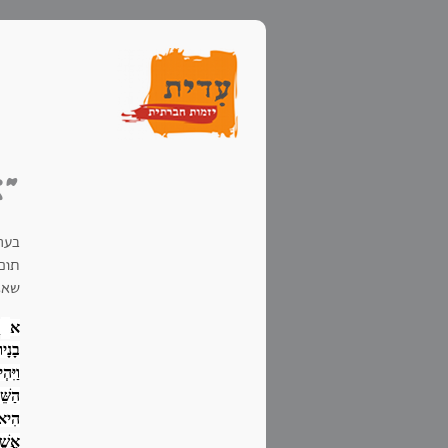
"א
בערב
תום 
שאמ
א
ו
בָנָיו
וַיִּה
הַשֵּ
הִיא 
אֲשֶׁ