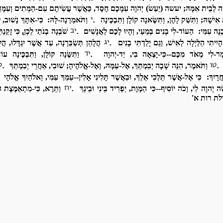
ׁה לְבֵית אִמָּהּ; יעשה (יַעַשׂ) יְהוָה עִמָּכֶם חֶסֶד, כַּאֲשֶׁר עֲשִׂיתֶם עִם-הַמֵּתִים וְעִמָּד
י
.
אִישָׁהּ; וַתִּשַּׁק לָהֶן, וַתִּשֶּׂאנָה קוֹלָן וַתִּבְכֶּינָה
וַתֹּאמַרְנָה-לָּהּ: כִּי-אִתָּךְ נָשׁוּב, ל
יב
.
ְנָה עִמִּי: הַעוֹד-לִי בָנִים בְּמֵעַי, וְהָיוּ לָכֶם לַאֲנָשִׁים
שֹׁבְנָה בְנֹתַי לֵכְןָ, כִּי זָקַ
יג
.
הָיִיתִי הַלַּיְלָה לְאִישׁ, וְגַם יָלַדְתִּי בָנִים
הֲלָהֵן תְּשַׂבֵּרְנָה, עַד אֲשֶׁר יִגְדָּלוּ, הֲ
יד
.
מַר-לִי מְאֹד מִכֶּם--כִּי-יָצְאָה בִי, יַד-יְהוָה
וַתִּשֶּׂנָה קוֹלָן, וַתִּבְכֶּינָה 
טו
ט
.
.
וַתֹּאמֶר, הִנֵּה שָׁבָה יְבִמְתֵּךְ, אֶל-עַמָּהּ, וְאֶל-אֱלֹהֶיהָ; שׁוּבִי, אַחֲרֵי יְבִמְתֵּךְ
.
ֲרָיִךְ: כִּי אֶל-אֲשֶׁר תֵּלְכִי אֵלֵךְ, וּבַאֲשֶׁר תָּלִינִי אָלִין--עַמֵּךְ עַמִּי, וֵאלֹהַיִךְ אֱלֹהָי
יח
.
ׂה יְהוָה לִי, וְכֹה יוֹסִיף--כִּי הַמָּוֶת, יַפְרִיד בֵּינִי וּבֵינֵךְ
וַתֵּרֶא, כִּי-מִתְאַמֶּצֶת
לת רות א'