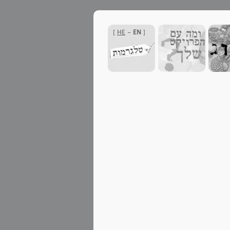
]
HE
-
EN
[