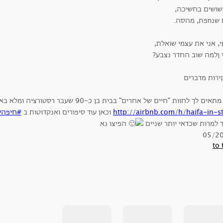
שושים בחשיכה,
 שנוזפת, מהסה.
, אני את עצמי שואלת,
 ןלמה שוב החדר נצבע?
ם לך לחוות "חיים של אחרים" בבית בן כ-90 שעבר רסטורציה ומלא באמנות ואומנות - זה הלינק להזמנות -
http://airbnb.com/h/haifa-in-st
וכאן עוד סיפורים ואנקדוטות ב
#חיפהשמ
 למרות שכדאי יותר שניים
הפיצו נא
05/2
to 