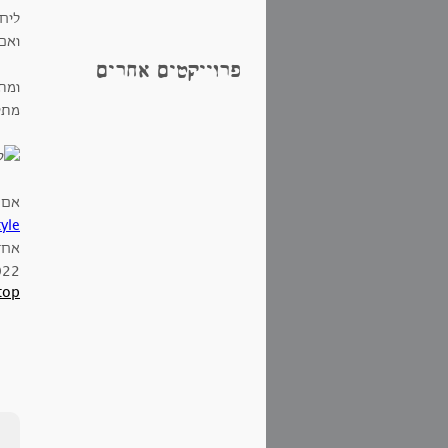
ליח
ואם
פרוייקטים אחרים
ומתי
מתי
אם מתאי
yle
אחד
022
top