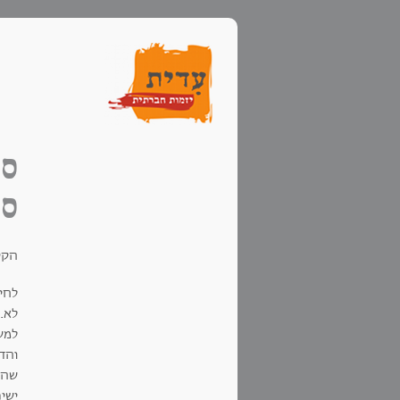
סי
סי
הקי
לחי
לא.נ
למשפח
והדמ
שהפ
ישי