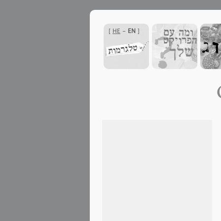
]
HE
-
EN
[