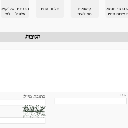
 גרגרי חומוס
קישואים
צלחת סתיו
הכריכים של 'קפה
 פירות סתיו
ממולאים
אלונה' - למי
בקינואה
שמחפש סנדוויץ
מנצח!
תגובות
שם:
כתובת מייל: