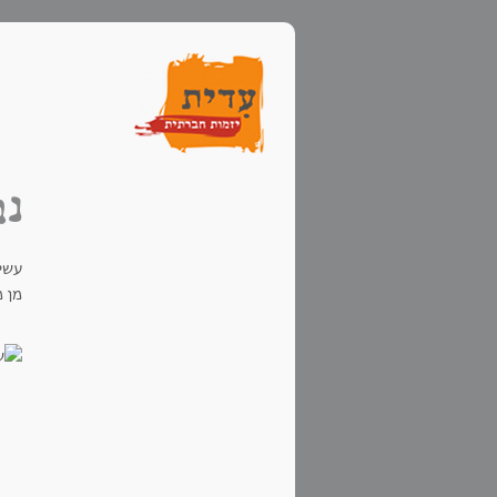
נב
עשית
מן מ