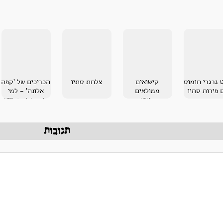
 גרגרי חומוס
קישואים
צלחת סתיו
הכריכים של 'קפה
 פירות סתיו
ממולאים
אלונה' - למי
בקינואה
שמחפש סנדוויץ
מנצח!
תגובות