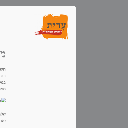
מח
השע
בהנ
במק
מצב
שלב
זאת