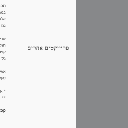
הכנ
במח
אלא 
גם 
שרי
הוס
פרוייקטים אחרים
קצו
גס ו
אפש
טעי
* א
** 
top