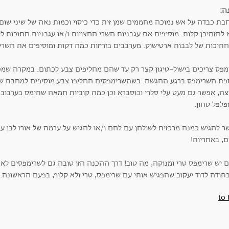
ה:
בת כבדה על אש נמוכה מחממים שמן זית כדי כיסוי וכמות נאה של שיני שום 
להזהיבן קלות. מוסיפים את עגבניות השרי החצויות ו/או עגבניות חתוכות לק
חתיכות של לבבות ארטישוק. מערבבים בזריזות כמה דקות ומוסיפים את השרי
מפס צריכים בישול-טיגון קצר רק עד שהם מחליפים צבע לכתום. במקרה שמכ
פת השרימפס ברגע ההגשה. כשהשרימפסים החליפו צבע מוסיפים למחבת שני 
צה, אפשר גם מעט עלי סלרי וכוסברא וכן כמה קוביות חמאה שתימס בערבו
פלפל טחון.
ר להגיש כמנה מרכזית לשולחן עם לחם ו/או להגיש על ערמה של אורז לבן ע
ם, באחריות!
ם יש שרימפס טרי ומנוקה, מה טוב! דרך ההכנה הזו טובה גם לשרימפסים לא 
בתודה לדוד יעקוב שהפגיש אותי עם שרימפס, טרי ולא קלוף, בפעם הראשונה.
to 