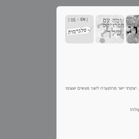
]
HE
-
EN
[
מלאה של 1ק"ג]. יצקתי ישר מהקערה לשני מגשים שצופו
ולה!