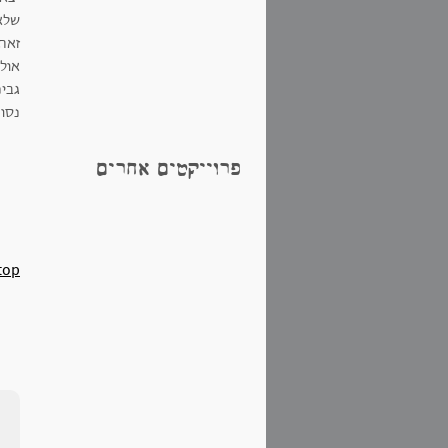
שלא
זאת
אולי
גבינ
נסו 
פרוייקטים אחרים
top