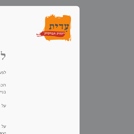
לח
לפעמ
הכנ
בני
על ה
על ה
יצא