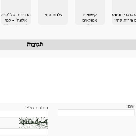
 גרגרי חומוס
קישואים
צלחת סתיו
הכריכים של 'קפה
 פירות סתיו
ממולאים
אלונה' - למי
בקינואה
שמחפש סנדוויץ
מנצח!
תגובות
שם:
כתובת מייל: