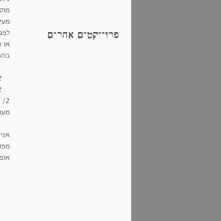
מוסי
מעי
לפג
פרוייקטים אחרים
או ח
בהמ
2 כוסות קמח תופח
2 ביצים
1/2 כוס ש
מער
אני
מפזר
אופים 20-35 דק'