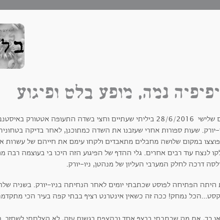
פיפיה נמה, מופע בלט ופיגוע
ביום שלישי 28/6/2016 ביליתי שעתיים וחצי בשדה התעופה אטטו
ו-יורק. שעות ספורות אחרי שעזבנו את השדה כמתוכנן, לאחר בדיקה בטחונית
וצצו במקום שלושה מחבלים מתאבדים ולקחו עימם את חייהם של עשרות אנש
לקו לנצח עוד רבים אחרים. גלי ההדף של הפיגוע הזה היכו בי בעוצמה רבה 
סה דרכה לחלק המערבי העליון של מנהטן, ניו-יורק.
 היתה הפתיחה לפוסט שכתבתי יומים לאחר הנחיתה בניו-יורק. בשניה של
סט...הכל נמחק! ככה זה כשאין אינטרנט רציף בבתי קפה בעיר הכי מתקדמת 
או כך, את מה שכתבתי ברצף אחד ובהצפת רגשות עזה, לא הצלחתי לשחזר. ה