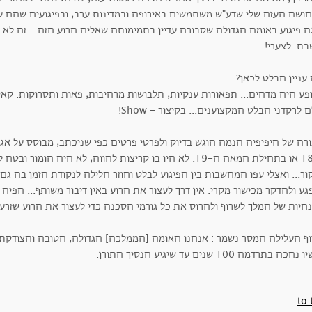
ושה העזה שלי שדע"ש משתמשים באירופה ובמדינות ערב, ובפיגועים שהם עור
ה פיגוע באומה הגדולה שסבורה עדיין בתמימותה שאליה הרוע הזה.
בת. לצערי!
עניין הבלט לכאן?
פע היה מדהים... תפאורות ענקיות, תלבושות מרהיבות, פאות ותסרוקות. קאס
 לרקדני הבלט המקצוענים... בקיצור - Show!
ורה של היפיפיה הנמה הוגש בדיוק ולפרטי פרטים כפי שניכתב, מבוסס על א
ה-18 או בתחילת המאה ה-19. לא היו בו קריצות להווה, לא היה 
ר... ואצלי עפו המחשבות בין הפיגוע לבלט וחוזר חלילה לנקודת הזמן בה גם
ע ולהדקר מכישור מקרי. אין דרך לעצור את הרוע באין דיבור משותף... הפי
חיות של המלך לשרוף ולהרוס את כל גורמי הסכנה כדי לעצור את הרוע שזרעה
וף העלילה המסר נשמר : אנחנו האומה [הממלכה] הגדולה, הטובה והצודקת ו
כה בתרדמה 100 שנים עד שיגיע הנסיך התורן.
to 