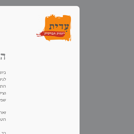
הי
לני
התפ
וצי
שפיל
זאת
הטק
כך 