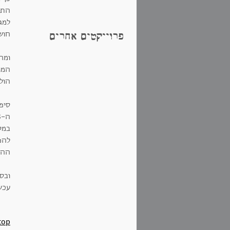
התח
למג
חוש
פרוייקטים אחרים
ומה 
המו
הולם
סיפ
במקו
להפג
ההנ
ובס
עכשיו נח
top