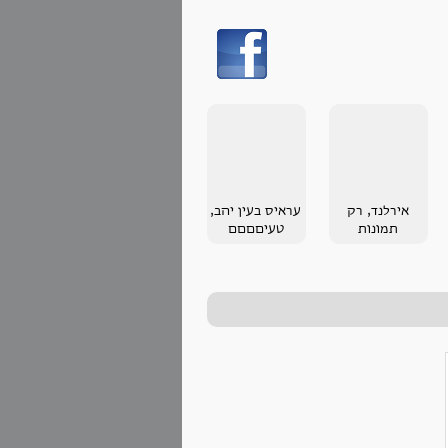
אירלנד, רק
עראיס בעין יהב,
תמונות
טעיםםםם