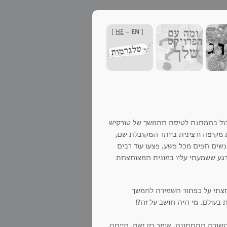
]
HE
-
EN
[
רק באיסטנבול בהמתנה לטיסת ההמשך של טורקיש
 מקיפה ורצינית ביותר המקובלת שם,
ים חפים מכל פשע, פצעו עוד רבים
מרגע ששמעתי עליו במונית המצוחצחת
חצתי על כפתור השמירה להמשך
בעולם. מי היה חושב על זה?!
שורה התחתונה, אומר רק זאת, הייתה,