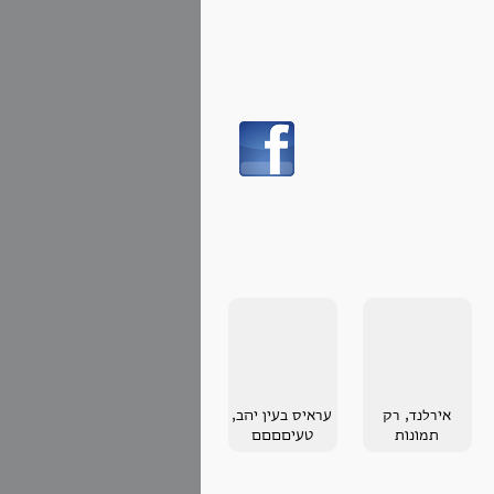
אירלנד, רק
עראיס בעין יהב,
תמונות
טעיםםםם