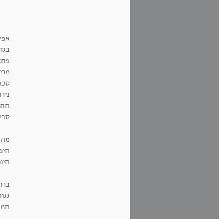
הס
אפי
בגדי
פתאו
מרי
סככ
נירד
התכ
סבי
מהצ
היפי
היום
ברוח
גגות
המח