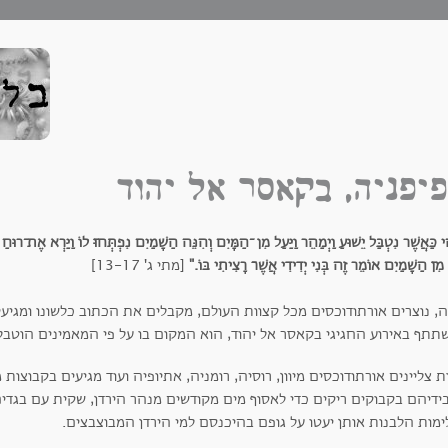
יפניה, בקאסר אל יהוד
ִי כַּאֲשֶׁר נִטְבַּל יֵשׁוּעַ וַיְמַהֵר וַיַּעַל מִן ־הַמָּיִם וְהִנֵּה הַשָׁמַיִם נִפְתְּחוּ־ לוֹ וַיַּרְא אֶת 
ִן־ הַשָׁמַיִם אוֹמֵר זֶה בְּנִי יְדִידִי אֲשֶׁר־ רָצִיתִי בּוֹ."
[מתי ג' 13-17]
תף באירוע החגיגי בקאסר אל יהוד, הוא המקום בו על פי המאמינים הוטבל יש
 צליינים אורתודוכסים מיוון, רוסיה, רומניה, אתיופיה ועוד מגיעים בקבוצות 
ידיהם בקבוקים ריקים כדי לאסוף מים מקודשים מנהר הירדן, שקית עם בגדי
מות הלבנות אותן יעטו על גופם בהיכנסם למי הירדן המבוצבצים.