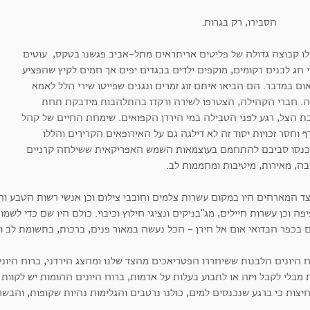
בירו, רק בגרות.
לו קבוצה גדולה של פליטים אריתראים מתל-אביב פגשנו בטקס, עוטים
 חג לבנים רקומים, מוקפים ילדים בבגדים יפים אך חמים לקיץ שהפציע
ם במדבר. הם הביאו איתם זוג זמרים ונגנים שפייטו שירי הלל לאמא
ה. חברי הקהילה, הצטרפו לשירה ורקדו בהתלהבות מידבקת תחת
ת הצל, רגע לפני הטבילה במי הירדן הקפואים. שימחת החיים של קהל
ף וחסר זכויות יסוד זה לא דילגה גם על האירופאים הקרירים והללו
נסו סביבם להתחמם בעוצמאות השמש האפריקאית ששילחה קרניים
בה, מאירות, מיטיבות ומחממות לב.
ד המארחים היו במקום עשרות צלמים וחובבי צילום וכן אנשי רשות הטבע ו
פה וכן עשרות חיילים, מג"בניקים ונציגי חילוץ וכיבוי. כולם היו שם כדי ל
 בכפר הבדואי אום אל חירן - הכל נעשה במאור פנים, ברכות, בתשומת לב ובא
 היונים הלבנות ששיחררו הפטריאכים מהצד שלנו ומהצג הירדני, ברוח היוני
 מבלי לקבל ויזה או לתבוע בעלות על אדמות, ברוח היונים ההומות יש לקוות
יצות כי ברגע שנכנסים למים, כולנו נרטבים והגלימות נהיות שקופות, והבש