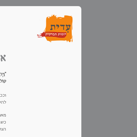
אפ
"וַיְה
קוֹל מ
להשת
מאות
כשב
הגלי