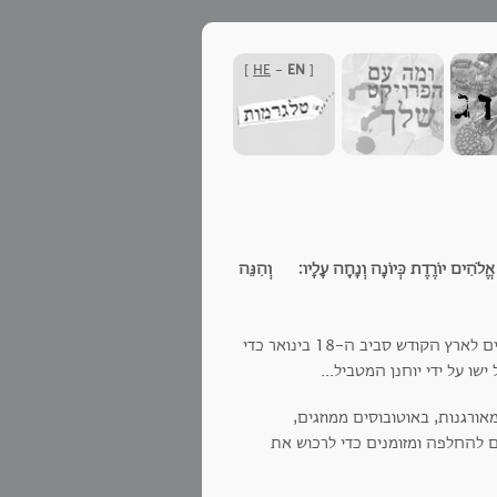
]
HE
-
EN
[
־רוּחַ אֱלֹהִים יוֹרֶדֶת כְּיוֹנָה וְנָחָה עָלָיו׃ וְהִנֵּה
וככה, נוצרים אורתודוכסים מכל קצוות העולם, מקבלים את הכתוב כלשונו ומגיעים לארץ הקודש סביב ה-18 בינואר כדי
ו על ידי יוחנן המטביל...
מאורגנות, באוטובוסים ממוזגים,
ם להחלפה ומזומנים כדי לרכוש את