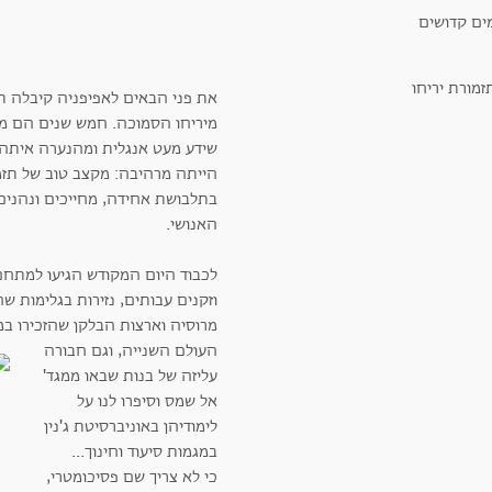
את פני הבאים לאפיפניה קיבלה ת
מיריחו הסמוכה. חמש שנים הם מנ
שידע מעט אנגלית ומהנערה איתה
הייתה מרהיבה: מקצב טוב של תזמו
בתלבושת אחידה, מחייכים ונהנים
האנושי.
לכבוד היום המקודש הגיעו למתחם 
וזקנים עבותים, נזירות בגלימות שח
מרוסיה וארצות הבלקן שהזכירו ב
העולם השנייה, וגם חבורה
עליזה של בנות שבאו ממגד'
אל שמס וסיפרו לנו על
לימודיהן באוניברסיטת ג'נין
במגמות סיעוד וחינוך...
כי לא צריך שם פסיכומטרי,