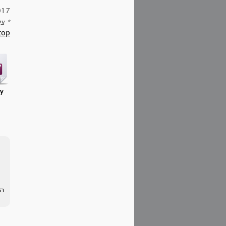
017
* צי
top
ry
הע