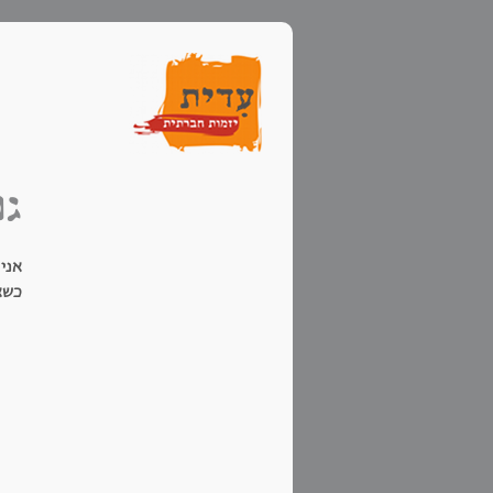
גם
אני
כשא