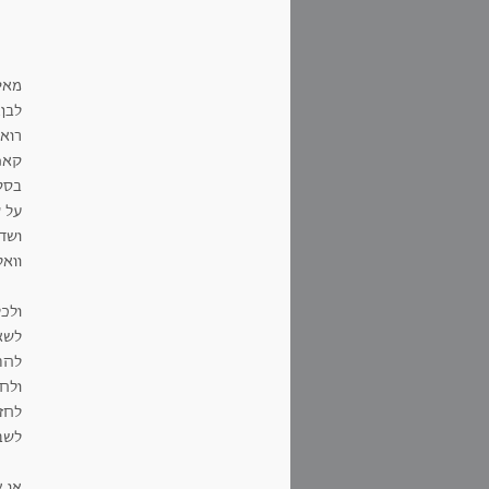
מאי
לבן
רוא
קאפק
בסקר
על ש
ושד
וואל
ולכ
לשאו
להת
ולח
לחז
לשב
או 