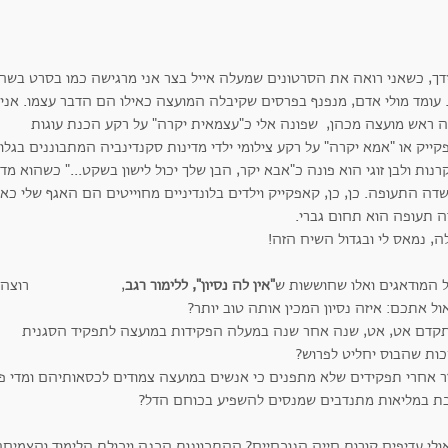
דך, כשאני רואה את הסרטונים שמעלה אייל בצר אני מרגישה כמו בסרט בשח
. עומד מולי אדם, מנפנף בפרסים שקיבלה המועצה כאילו הם הדבר עצמו. אני
ה ראש מועצה מכהן, שפונה אלי כ"עצמאית יקרה" על רקע הכנת עוגות
ייק או "אמא יקרה" על רקע צילומי ילדי מדינות סקנדינביה המתבוננים בגלו
נות ולבן זוגי הוא פונה כ"אבא יקר, הבן שלך יכול לישון בשקט..." כשהוא מד
דה התעופה. כן, כן, קאפקייק וילדים בלונדיניים
מחוייטים הם האגף שלי כא
ה תעופה הוא תחום גברי.
ה, נמאס לי ובגדול השיח הזה!
ל המודאגים ואלו שחוששות ש
"אין לה נסיון", ללימור רגב
, רוצה
ל אתכם: איזה נסיון המכין אותה טוב יותר?
קדם אט, אט, שנה אחר שנה במעלה הפקידות במועצה לתפקיד הסגנית
כות שהבוס יחליט לפרוש?
ר אחרי תפקידים שלא מתפנים כי אנשים במועצה צמודים לכסאותיהם ומדי פע
ת במליאות מתנדבים שמנסים להשפיע בכוחם הדל?
אולי עדיפים קורות חייה הנוכחיים? ההתכוונות הכנה ויכולת הלימוד והצמ