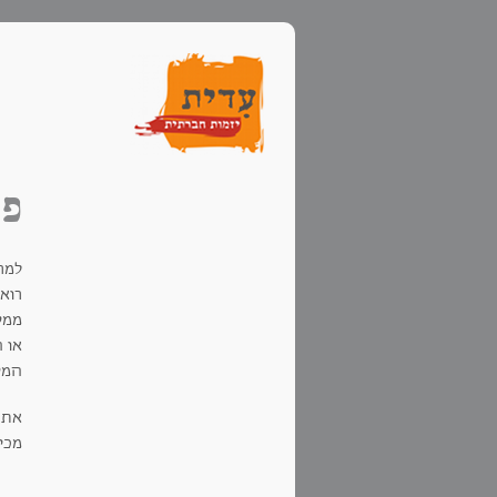
פו
למר
רואו
ממס
או ח
המסמ
מכינה ישראלי