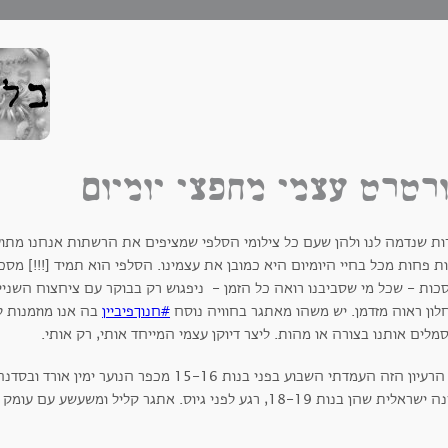
רטרט עצמי מחפצי יומיום
ות שנדמה לנו ולהן שעם כל צילומי הסלפי שמציפים את הרשתות אנחנו מתו
ת פחות מכל בחיי היומיום היא כמובן את עצמינו. הסלפי הוא תמיד [!!!] מסכ
כות - שכל מי שסביבנו רואה כל הזמן - ניפגוש רק בבוקר עם ציחצוח השניי
לון ראוה מזדמן. יש משהו מאתגר בחוויה נוסח
#חנוךפיביין
בה אנו מוזמנות ל
לים אותנו בצורה או מהות. ליצר דיוקן עצמי המייחד אותי, רק אותי.
את הרעיון הזה העמדתי השבוע בפני בנות 15-16 מכפ
ת שהן בנות 18-19, רגע לפני גיוס. אתגר קליל ומשעשע עם עומק מפתיע. תשפטו לבד -