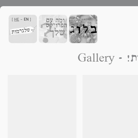
]
HE
-
EN
[
סבתאות