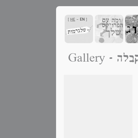
]
HE
-
EN
[
ת נקבלה