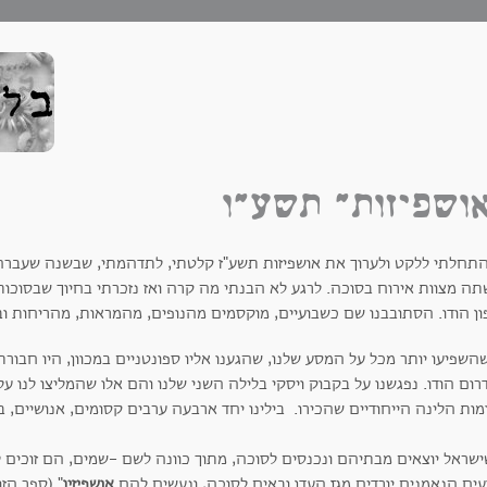
ושפיזות" תשע"ו
תחלתי ללקט ולערוך את אושפיזות תשע"ז קלטתי, לתדהמתי, שבשנה שעברה ל
ה מצוות אירוח בסוכה. לרגע לא הבנתי מה קרה ואז נזכרתי בחיוך שבסוכות ת
ון הודו. הסתובבנו שם כשבועיים, מוקסמים מהנופים, מהמראות, מהריחות וב
השפיעו יותר מכל על המסע שלנו, שהגענו אליו ספונטניים במכוון, היו חבור
רום הודו. נפגשנו על בקבוק ויסקי בלילה השני שלנו והם אלו שהמליצו לנו ע
ות הלינה הייחודיים שהכירו. בילינו יחד ארבעה ערבים קסומים, אנושיים, 
ישראל יוצאים מבתיהם ונכנסים לסוכה, מתוך כוונה לשם -שמים, הם זוכים 
ים הנאמנים יורדים מגן־ העדן ובאים לסוכה, ונעשים להם
אושפיזין
" (ספר הזו