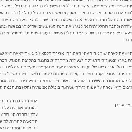
יות שונות מההיסטוריה היהודית בכלל או הישראלית בפרט היה גדול .כמה נח
תי לארח בסוכתי את שרה אהרונסון , מראשי רשת הריגול ( ניל"י ) ולתהות ע
ישותה וגם על המחיר האישי אותו שילמה. הייתי שמח להכיר מקרוב גם את ר
וררת ולהבין החלטותיה או לפגוש את חנה סנש.נשים שהוכיחו במעשה וביצי
וצא דופן ,פורצות דרך שקשרו את גורלן האישי ברעיון הציוני וגם מימוש חזון
ינה.
תי שמח לארח שוב את חמתי האהובה אביבה קלקא ז"ל ,אשה יוצאת דופן שה
מה בתל אביב רשת של נערות שאספו ידיעות מודיעיניות מקצינים אנגליים .ר
וחר יותר אחרי הקמת המדינה ,אביבה מונתה לעמוד בראש "חיל הנשים" בחיל
ל .כשהשתחררה משירות הקבע ובהמשך חייה ,נשאה בתפקידים רבים במגזר הת
ובים היא שמרה על ענווה גדולה ,וניחנה ביכולת אמפתיה והקשבה,חכמת חי
אחר מחשבה והתבוננו
דמות שהשפיעה על חיי
עולמי התרבותי, החינוכ
הזדמנות להודות לה ע
בה מורים ומחנכים אח