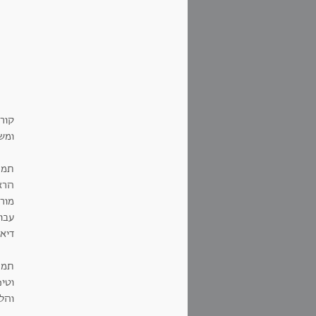
קור
ומש
תמר 
הרא
מור
עבו
דיאל
תמר
וטי
והל