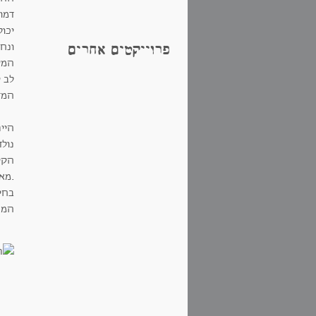
דמו
יכול
ונח
פרוייקטים אחרים
המש
לב י
המד
היי
הקי
.מא
בחי
המר