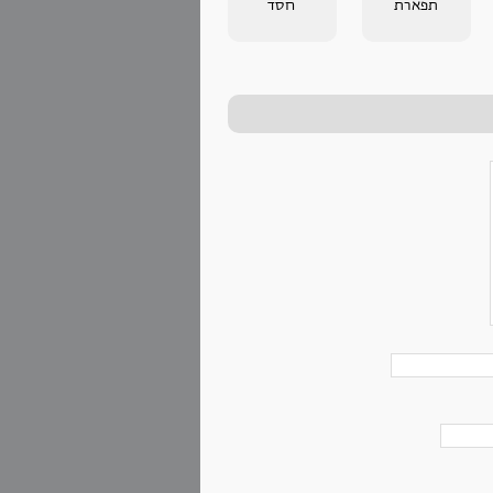
תפארת
חסד