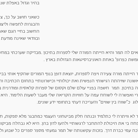
בהיר וגדול באפלת שנו
כשאני חושב על כך, צר
והבגרות לחפשה וליצו
החשוב בחיי הגם שאני
ובוודאי שאינה מודעת
אים לה תמר והיא הייתה המורה שלי לספרות בתיכון .מבדיקה שערכתי במחש
משת כפרופ' באחת האוניברסיטאות הגדולות בארץ .
הייתה מורה צעירה ויפה לספרות, יוצאת דופן בנוף המורים שהקיף אותי בבית
שונה שזיהתה רגישותי הנפשית ואת יכולותיי וכישרונותיי בתחום הכתיבה ו
ה בתיכון. תמר חשפה בפניי עולם שלם וקסום של ספרות קלאסית ומודרנית 
רי ואפשרה לי לשוחח עמה על חוויות הקריאה שלי מעבר לשעות הלימוד. היא
וג כ"שווה בין שווים" והעריכה דעתי בתחומי ידע שונים.
 לא וויתרה לי כתלמיד ובנתה חלק מביטחוני העצמי כמתבגר מלא ספקות, חסר
פחה בי את היכולת להתחבר לרגשותיי ולהעז לדון בהן. היא לא נבהלה מביקו
כה עמי כברת דרך. בזכות עקשנותה של תמר גמעתי מספר ספרים כל שבוע ולימ