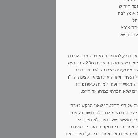
מד היה לו
ל אומץ לבה
חל
רה אומץ
 הקמתה של
לכה לעולמה לפני מספר שנים .אביבה
נולדה בארץ ובנעוריה התגייסה לפעילות מחתרתית בהגנה בתקופת המנדט הבריטי .כשהייתה בת פחות מ20 שנה היא
שת מודיעינית שזכתה לשבחים רבים
 האוויר ויסדה את תפקיד קצינת הח"ן
עשייתי ועוד .למרות כישרונותיה
ים שלא הכרתי כמוהן עד היום.
ת על חיי החלטתי שאני מבקש לארח
 עמוקות ושיש לה חלק חשוב בעיצוב
י והאישי ושעד היום לא הייתי לי
ל אמונתה בי בתקופת נעוריי הסוערת
רים איבדו את אמונם בי. על היותה אור