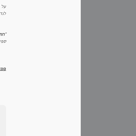
על 
לנדי
"
הוד
ספיר
top