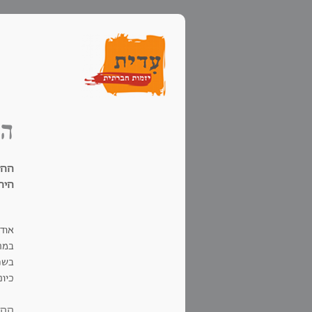
הו
ההזד
היהו
אודי סלע בן 52, אלמן
במהל
בשנ
כיו
ההזד