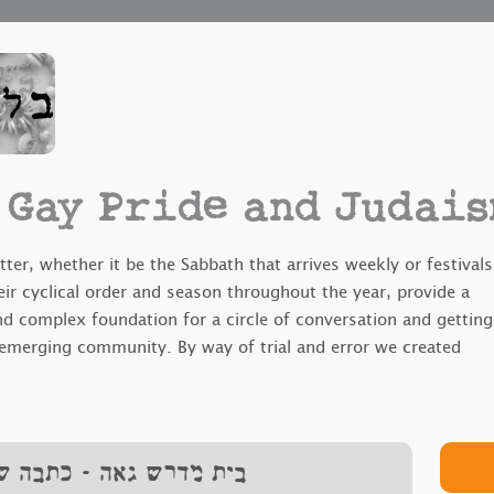
Gay Pride and Judais
ter, whether it be the Sabbath that arrives weekly or festivals
eir cyclical order and season throughout the year, provide a
nd complex foundation for a circle of conversation and getting
 emerging community. By way of trial and error we created
 material, which we've borrowed from the "Nigun Halev"
s and my Jewish home-community. Over time, we have opened
ited a growing number of male and female members to take an
ng these gatherings.
בית מדרש גאה - כתבה של