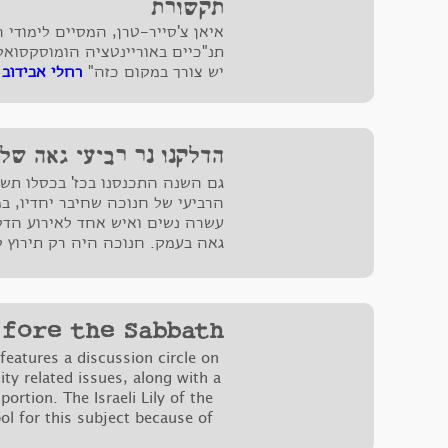
תקשורת
איאן צ'סייר-טרן, המסיים לימודי 
תנ"כיים באוריינטציה הומוסקסואלי
יש צורך במקום כזה"
רחלי אבידוב פורסם
הדלקנו נר רביעי גאה של 
גם השנה התכנסנו בכז' בכסלו תשע"
הרביעי של חנוכה שחיבר יחדיו, ב
עשרה נשים ואיש אחד לאירוע הדל
גאה בעמק. חנוכה היה רק תירוץ ל
כמייטב המסורת...
efore the Sabbath
eatures a discussion circle on
y related issues, along with a
ortion. The Israeli Lily of the
l for this subject because of
to live in such impossible