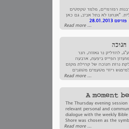
רבנות רפורמיים, מלמד טקסטים
ת. "אנחנו לא בתל אביב, גם כאן
 28.01.2013
‪Read more ...‬
חנוכה
ג, להדליק נר גאווה, הנר
מועדון הפייס ביפעת, ארבעה
קת נרות חנוכה של קהילת מקום
מיפגש ריווי מטעמים מטוגנים
‪Read more ...‬
A moment b
The Thursday evening session f
relevant personal and communit
dialogue with the weekly Bible p
Shore was chosen as the symbo
‪Read more ...‬
its white blossoms and ability 