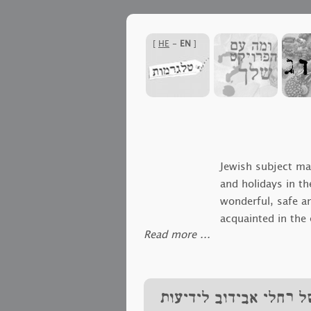
]
HE
-
EN
[
Jewish subject mat
and holidays in th
wonderful, safe a
acquainted in the
‪Read more ...‬
different meetings based on this
congregation, which is Corinne'
the team of facilitators and inv
active part in planning and leadi
 רחלי אבידוב לידיעות