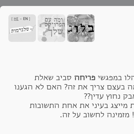
]
HE
-
E
ענו