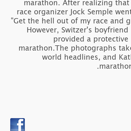
ra
"Ge
m