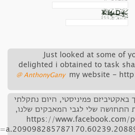
de
‏AnthonyGany ‏@
לתי
נו
fbid=435988416431488&set=a.20