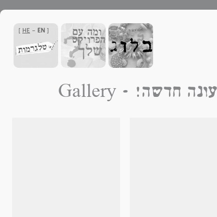
]
HE
-
EN
[
 לפתוח עונה חדשה