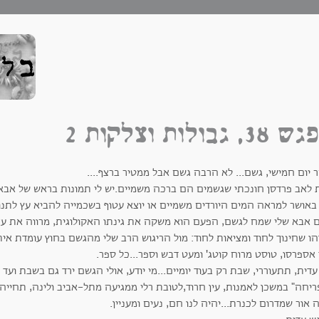
3, גבולות וצלקות 2
 יום חמישי, גשם... לא הרבה גשם אבל ממטיר ברצף....
 לאב פרדסן חונכתי שגשמים הם ברכה משמיים.יש לי תמונות בראש של אבא 
ו באושר למראה המים היורדים משמיים או יוצא עטוף בשכמייה להביא עץ לתנ
ם אבא שלי שמח לגשם, הפעם הוא משקה את גינתו האקולוגית, מרווה את עצי
זהו שחינוך לחוד ומציאות לחוד: מול הריגוש הרב שלי מהגשם בחוץ עומדת 
אספרסו, טוסט מרוח קוטג' ומעט דבש וספר...כל ספר.
 עדית, תתעוררי, שבת רק בעוד יומיים...מי יודע, אולי הגשם ירד גם בשבת 
ריחה" במשכן לאמנות, עין חרוד,לטובת רלי ממגיעה מתל-אביב ולינה, תחייה
 אור שמדרום לכנרת...יהיה לנו חם, נעים ומעניין.