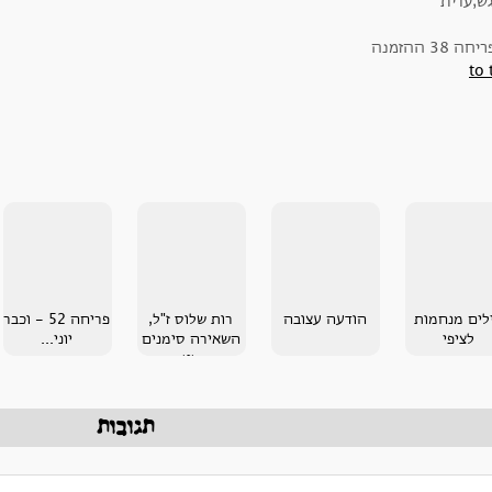
גש,עדית
to 
לים מנחמות
הודעה עצובה
רות שלוס ז"ל,
פריחה 52 - וכבר
לציפי
השאירה סימנים
יוני...
בשטח
תגובות