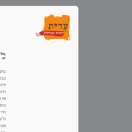
מפגש 8
בוקר
כבת
ידי
היו
אז 
כוס 
היי
ה"פ
מנוה